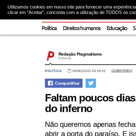
Utilizamos cookies em nosso site para fornecer uma experiência 
clicar em “Aceitar”, concorda com a utilização de TODOS os coo
Política
Direitos humanos
Educação
S
Redação Pragmatismo
Editor(a)
COMENTÁRIOS
POLÍTICA
29/DEZ/2022 ÀS 06:53
Faltam poucos dias
do inferno
Não queremos apenas fechar 
abrir a porta do paraíso. E i