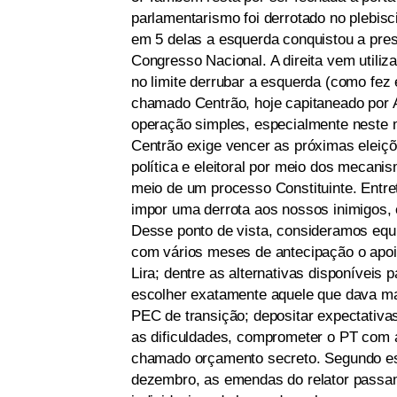
parlamentarismo foi derrotado no plebisci
em 5 delas a esquerda conquistou a pre
Congresso Nacional. A direita vem utiliz
no limite derrubar a esquerda (como fez 
chamado Centrão, hoje capitaneado por A
operação simples, especialmente neste m
Centrão exige vencer as próximas eleiçõe
política e eleitoral por meio dos mecani
meio de um processo Constituinte. Entre
impor uma derrota aos nossos inimigos, 
Desse ponto de vista, consideramos equi
com vários meses de antecipação o apoio
Lira; dentre as alternativas disponíveis
escolher exatamente aquele que dava m
PEC de transição; depositar expectativa
as dificuldades, comprometer o PT com 
chamado orçamento secreto. Segundo est
dezembro, as emendas do relator passa