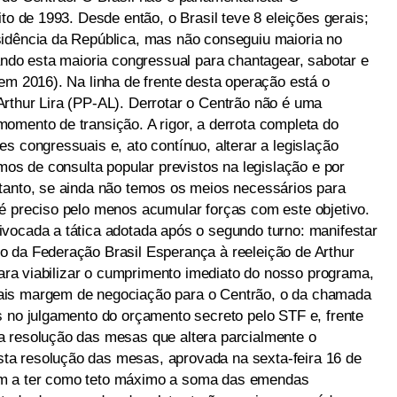
to de 1993. Desde então, o Brasil teve 8 eleições gerais;
sidência da República, mas não conseguiu maioria no
ando esta maioria congressual para chantagear, sabotar e
em 2016). Na linha de frente desta operação está o
rthur Lira (PP-AL). Derrotar o Centrão não é uma
omento de transição. A rigor, a derrota completa do
s congressuais e, ato contínuo, alterar a legislação
smos de consulta popular previstos na legislação e por
tanto, se ainda não temos os meios necessários para
é preciso pelo menos acumular forças com este objetivo.
vocada a tática adotada após o segundo turno: manifestar
 da Federação Brasil Esperança à reeleição de Arthur
 para viabilizar o cumprimento imediato do nosso programa,
ais margem de negociação para o Centrão, o da chamada
s no julgamento do orçamento secreto pelo STF e, frente
a resolução das mesas que altera parcialmente o
a resolução das mesas, aprovada na sexta-feira 16 de
m a ter como teto máximo a soma das emendas