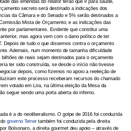
tade das emendas do relator terão que ir para saúde,
rçamento secreto será destinado a indicações dos
ências da Câmara e do Senado e 5% serão destinados a
a Comissão Mista de Orçamento; e as indicações das
te por parlamentares. Evidente que constitui uma
anterior, mas agora vem com o dano político de ter
PT. Depois de tudo o que dissemos contra o orçamento
zante. Ademais, num momento de tamanha dificuldade
,4 bilhões de reais sejam destinados para o orçamento
ria ter sido construída, se desde o início não tivesse
 negociar depois, como fizemos no apoio a reeleição de
onduziram este processo receberam recursos do chamado
rem votado em Lira, na última eleição da Mesa da
rão segue sendo uma porta aberta do inferno.
hada é a do neoliberalismo. O golpe de 2016 foi conduzida
a do
governo Temer
também foi conduzida pela direita
por Bolsonaro, a direita gourmet deu apoio – através de