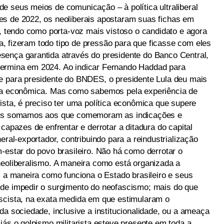
e seus meios de comunicação – à política ultraliberal
es de 2022, os neoliberais apostaram suas fichas em
a, tendo como porta-voz mais vistoso o candidato e agora
ria, fizeram todo tipo de pressão para que ficasse com eles
sença garantida através do presidente do Banco Central,
ermina em 2024. Ao indicar Fernando Haddad para
e para presidente do BNDES, o presidente Lula deu mais
ica econômica. Mas como sabemos pela experiência de
ista, é preciso ter uma política econômica que supere
 nos somamos aos que comemoram as indicações e
capazes de enfrentar e derrotar a ditadura do capital
eral-exportador, contribuindo para a reindustrialização
-estar do povo brasileiro. Não há como derrotar o
neoliberalismo. A maneira como está organizada a
, a maneira como funciona o Estado brasileiro e seus
 de impedir o surgimento do neofascismo; mais do que
ascista, na exata medida em que estimularam o
da sociedade, inclusive a institucionalidade, ou a ameaça
iás o golpismo militarista esteve presente em toda a