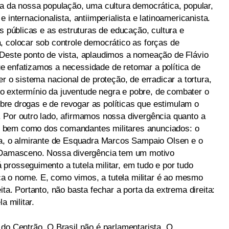
ia da nossa população, uma cultura democrática, popular,
 internacionalista, antiimperialista e latinoamericanista.
as públicas e as estruturas de educação, cultura e
, colocar sob controle democrático as forças de
Deste ponto de vista, aplaudimos a nomeação de Flávio
 enfatizamos a necessidade de retomar a política de
r o sistema nacional de proteção, de erradicar a tortura,
e o extermínio da juventude negra e pobre, de combater o
sobre drogas e de revogar as políticas que estimulam o
 Por outro lado, afirmamos nossa divergência quanto a
 bem como dos comandantes militares anunciados: o
da, o almirante de Esquadra Marcos Sampaio Olsen e o
z Damasceno. Nossa divergência tem um motivo
prosseguimento a tutela militar, em tudo e por tudo
 o nome. E, como vimos, a tutela militar é ao mesmo
ta. Portanto, não basta fechar a porta da extrema direita:
a militar.
 do Centrão. O Brasil não é parlamentarista. O