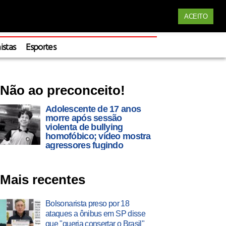
Siga nossas redes
ACEITO
Apoie
istas
Esportes
Não ao preconceito!
Adolescente de 17 anos
morre após sessão
violenta de bullying
homofóbico; vídeo mostra
agressores fugindo
Mais recentes
Bolsonarista preso por 18
ataques a ônibus em SP disse
que "queria consertar o Brasil"