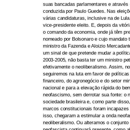
suas bancadas parlamentares e através d
conduzida por Paulo Guedes. Nas eleiçõ
várias candidaturas, inclusive na de Lul
vice-presidente eleito. E, depois da vitó
o comando da economia, onde já têm pre
nomeado por Bolsonaro e cujo mandato t
ministro da Fazenda e Aloizio Mercadant
um sinal de que pretende mudar a polít
2003-2005, não basta ter um ministro pet
efetivamente o neoliberalismo. Assim,
seguiremos na luta em favor de políticas 
financeiro, do agronegócio e do setor min
nacional e para a elevação rápida do bem
neofascismo, sem derrotar sua fonte: o 
sociedade brasileira e, como parte disso
marcos constitucionais foram incapazes
isso, chegaram a estimular a onda neof
neoliberalismo. Ou alteramos o conjunto 
neofascista continuará presente, como al