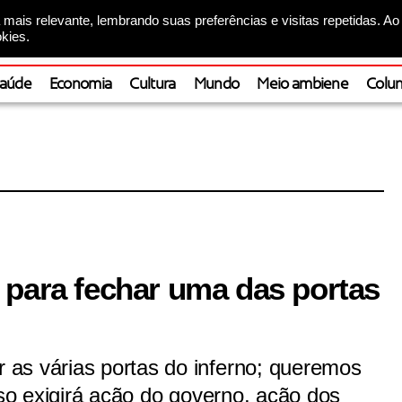
mais relevante, lembrando suas preferências e visitas repetidas. Ao
kies.
aúde
Economia
Cultura
Mundo
Meio ambiene
Colun
 para fechar uma das portas
as várias portas do inferno; queremos
sso exigirá ação do governo, ação dos