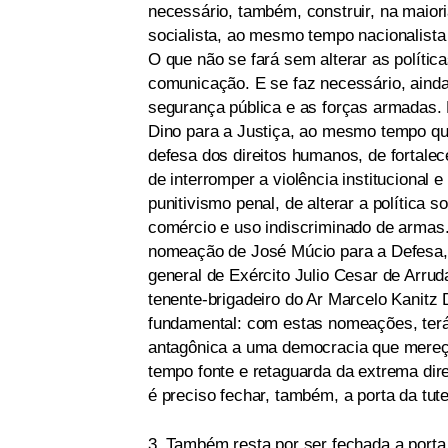
necessário, também, construir, na maior
socialista, ao mesmo tempo nacionalista e
O que não se fará sem alterar as polític
comunicação. E se faz necessário, ainda
segurança pública e as forças armadas. 
Dino para a Justiça, ao mesmo tempo que
defesa dos direitos humanos, de fortalece
de interromper a violência institucional 
punitivismo penal, de alterar a política 
comércio e uso indiscriminado de armas.
nomeação de José Múcio para a Defesa,
general de Exército Julio Cesar de Arru
tenente-brigadeiro do Ar Marcelo Kanit
fundamental: com estas nomeações, terá 
antagônica a uma democracia que mereça
tempo fonte e retaguarda da extrema direi
é preciso fechar, também, a porta da tutel
3. Também resta por ser fechada a porta