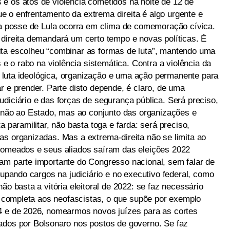
e os atos de violência cometidos na noite de 12 de
 o enfrentamento da extrema direita é algo urgente e
e a posse de Lula ocorra em clima de comemoração cívica.
 direita demandará um certo tempo e novas políticas. É
ita escolheu “combinar as formas de luta”, mantendo uma
s e o rabo na violência sistemática. Contra a violência da
ca, luta ideológica, organização e uma ação permanente para
r e prender. Parte disto depende, é claro, de uma
diciário e das forças de segurança pública. Será preciso,
ão ao Estado, mas ao conjunto das organizações e
a paramilitar, não basta toga e farda: será preciso,
as organizadas. Mas a extrema-direita não se limita ao
 nomeados e seus aliados saíram das eleições 2022
am parte importante do Congresso nacional, sem falar de
cupando cargos na judiciário e no executivo federal, como
ão basta a vitória eleitoral de 2022: se faz necessário
al completa aos neofascistas, o que supõe por exemplo
24 e de 2026, nomearmos novos juízes para as cortes
ados por Bolsonaro nos postos de governo. Se faz