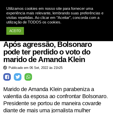
Utilizamos cookies em nosso site para fornecer uma
Apoie
experiência mais relevante, lembrando suas preferências e
visitas repetidas. Ao clicar em “Aceitar”, concorda com a
utilização de TODOS os cookies.
ACEITO
ELEIÇÕES 2022
Após agressão, Bolsonaro
pode ter perdido o voto do
marido de Amanda Klein
Publicado em 06 Set, 2022 às 21h25
Marido de Amanda Klein parabeniza a
valentia da esposa ao confrontar Bolsonaro.
Presidente se portou de maneira covarde
diante de mais uma jornalista mulher