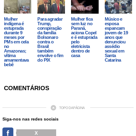
Mulher
Para agradar
Mulher fica
Músico e
indígena é
Trump,
sem luz no
esposa
estuprada
conspiração
Paraná,
espancam
durante 9
da família
aciona Copel
jovem de 19
meses por
Bolsonaro
e é estuprada
anos que
PMs em cela
contra o
pelo
denunciou
no
Brasil
eletricista
assédio
Amazonas;
também
dentro de
sexual em
vítima
envolve o fim
casa
Santa
amamentava
do PIX
Catarina
bebê
COMENTÁRIOS
TOPO DA PÁGINA
Siga-nos nas redes sociais
X
FACEBOOK