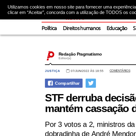
Utilizamos cookies em nosso site para fornecer uma experiência 
clicar em “Aceitar”, concorda com a utilização de TODOS os coo
Política
Direitos humanos
Educação
S
Redação Pragmatismo
Editor(a)
COMENTÁRIOS
JUSTIÇA
07/JUN/2022 ÀS 18:55
STF derruba decis
mantém cassação d
Por 3 votos a 2, ministros 
dobradinha de André Mendo