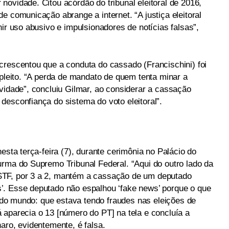
ovidade. Citou acórdão do tribunal eleitoral de 2016,
e comunicação abrange a internet. “A justiça eleitoral
nir uso abusivo e impulsionadores de notícias falsas”,
crescentou que a conduta do cassado (Francischini) foi
 pleito. “A perda de mandato de quem tenta minar a
vidade”, concluiu Gilmar, ao considerar a cassação
desconfiança do sistema do voto eleitoral”.
esta terça-feira (7), durante cerimônia no Palácio do
urma do Supremo Tribunal Federal. “Aqui do outro lado da
STF, por 3 a 2, mantém a cassação de um deputado
’. Esse deputado não espalhou ‘fake news’ porque o que
 todo mundo: que estava tendo fraudes nas eleições de
 aparecia o 13 [número do PT] na tela e concluía a
aro, evidentemente, é falsa.