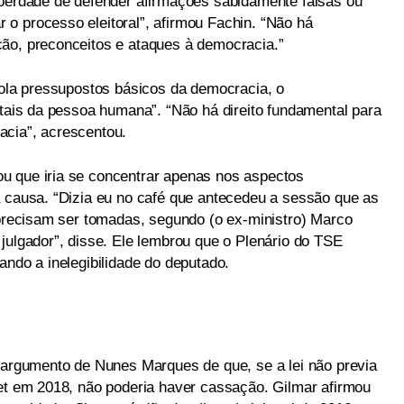
iberdade de defender afirmações sabidamente falsas ou
o processo eleitoral”, afirmou Fachin. “Não há
ão, preconceitos e ataques à democracia.”
viola pressupostos básicos da democracia, o
ntais da pessoa humana”. “Não há direito fundamental para
acia”, acrescentou.
u que iria se concentrar apenas nos aspectos
a causa. “Dizia eu no café que antecedeu a sessão que as
e precisam ser tomadas, segundo (o ex-ministro) Marco
julgador”, disse. Ele lembrou que o Plenário do TSE
ando a inelegibilidade do deputado.
o argumento de Nunes Marques de que, se a lei não previa
net em 2018, não poderia haver cassação. Gilmar afirmou