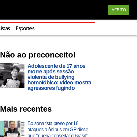
Siga nossas redes
ACEITO
Apoie
istas
Esportes
Não ao preconceito!
Adolescente de 17 anos
morre após sessão
violenta de bullying
homofóbico; vídeo mostra
agressores fugindo
Mais recentes
Bolsonarista preso por 18
ataques a ônibus em SP disse
que "queria consertar o Brasil"