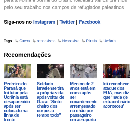
para a Folha e Jornal do Brasil. Recebeu vários prêmios
pelo seu trabalho nos campos de refugiados palestinos
Siga-nos no
Instagram
|
Twitter
|
Facebook
Tags
Guerra
neonazismo
Neonazista
Rússia
Ucrânia
Recomendações
Pedreiro do
Soldado
Menino de 2
Irã reconhece
Paraná que
israelense tira
anos está em
ataque dos
foi lutar pela
a própria vida
coma após
EUA, mas diz
Ucrânia está
após voltar de
ser
que ‘nada de
desaparecido
Gaza: "Sinto
covardemente
extraordinário
após ser
cheiro dos
arremessado
aconteceu’
colocado na
corpos o
no chão por
linha de
tempo todo"
passageiro
frente
em aeroporto