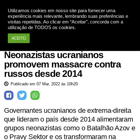
Utilizamos cookies em nosso site para fornecer uma
Apoie
experiência mais relevante, lembrando suas preferências e
visitas repetidas. Ao clicar em “Aceitar”, concorda com a
utilização de TODOS os cookies.
ACEITO
Mundo
Neonazistas ucranianos
promovem massacre contra
russos desde 2014
Publicado em 07 Mar, 2022 às 10h20
Governantes ucranianos de extrema-direita
que lideram o país desde 2014 alimentaram
grupos neonazistas como o Batalhão Azov e
o Pravy Sektor e os transformaram na