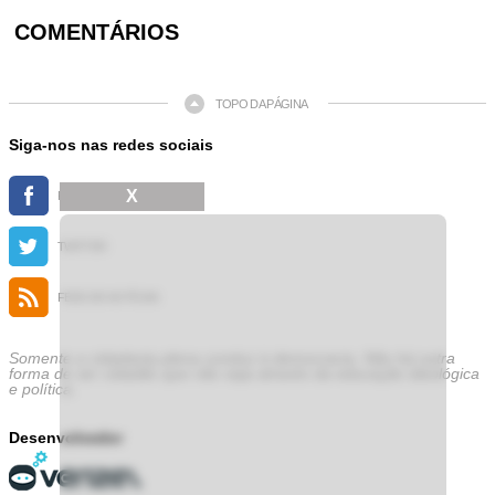
COMENTÁRIOS
TOPO DA PÁGINA
Siga-nos nas redes sociais
X
FACEBOOK
TWITTER
FEED DE NOTÍCIAS
Somente a cidadania plena conduz à democracia. Não há outra
forma de ser cidadão que não seja através da educação ideológica
e política.
Desenvolvedor