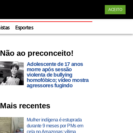
Siga nossas redes
ACEITO
Apoie
istas
Esportes
Não ao preconceito!
Adolescente de 17 anos
morre após sessão
violenta de bullying
homofóbico; vídeo mostra
agressores fugindo
Mais recentes
Mulher indígena é estuprada
durante 9 meses por PMs em
cela no Amazonas; vítima