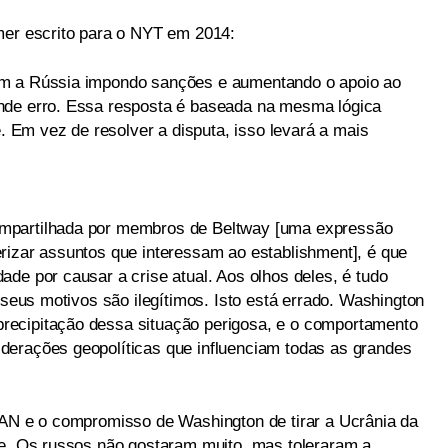
mer escrito para o NYT em 2014:
om a Rússia impondo sanções e aumentando o apoio ao
nde erro. Essa resposta é baseada na mesma lógica
e. Em vez de resolver a disputa, isso levará a mais
mpartilhada por membros de Beltway [uma expressão
rizar assuntos que interessam ao establishment], é que
de por causar a crise atual. Aos olhos deles, é tudo
 seus motivos são ilegítimos. Isto está errado. Washington
ecipitação dessa situação perigosa, e o comportamento
derações geopolíticas que influenciam todas as grandes
TAN e o compromisso de Washington de tirar a Ucrânia da
te. Os russos não gostaram muito, mas toleraram a