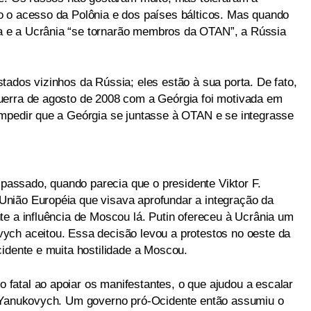
o o acesso da Polônia e dos países bálticos. Mas quando
 e a Ucrânia “se tornarão membros da OTAN”, a Rússia
tados vizinhos da Rússia; eles estão à sua porta. De fato,
uerra de agosto de 2008 com a Geórgia foi motivada em
mpedir que a Geórgia se juntasse à OTAN e se integrasse
ssado, quando parecia que o presidente Viktor F.
nião Européia que visava aprofundar a integração da
te a influência de Moscou lá. Putin ofereceu à Ucrânia um
ych aceitou. Essa decisão levou a protestos no oeste da
cidente e muita hostilidade a Moscou.
atal ao apoiar os manifestantes, o que ajudou a escalar
e Yanukovych. Um governo pró-Ocidente então assumiu o