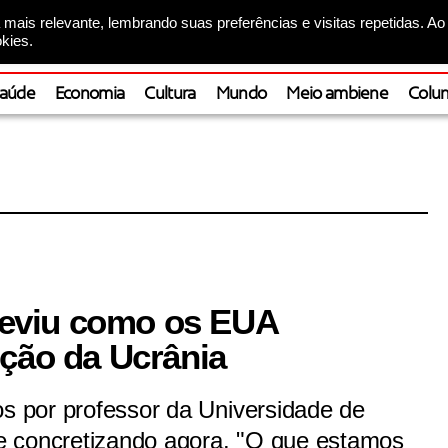
mais relevante, lembrando suas preferências e visitas repetidas. Ao
kies.
aúde
Economia
Cultura
Mundo
Meio ambiene
Colun
previu como os EUA
ição da Ucrânia
os por professor da Universidade de
e concretizando agora. "O que estamos