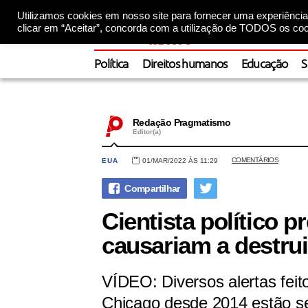
Utilizamos cookies em nosso site para fornecer uma experiência 
clicar em “Aceitar”, concorda com a utilização de TODOS os coo
Política
Direitos humanos
Educação
S
Redação Pragmatismo
Editor(a)
COMENTÁRIOS
EUA
01/MAR/2022 ÀS 11:29
Cientista político 
causariam a destru
VÍDEO: Diversos alertas feit
Chicago desde 2014 estão s