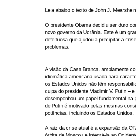
Leia abaixo o texto de John J. Mearshei
O presidente Obama decidiu ser duro c
novo governo da Ucrânia. Este é um gra
defeituosa que ajudou a precipitar a cris
problemas.
A visão da Casa Branca, amplamente co
idiomática americana usada para caracte
os Estados Unidos não têm responsabilida
culpa do presidente Vladimir V. Putin – e
desempenhou um papel fundamental na pr
de Putin é motivado pelas mesmas consi
potências, incluindo os Estados Unidos.
A raiz da crise atual é a expansão da O
órbita de Moscou e integrá-la ao Ociden