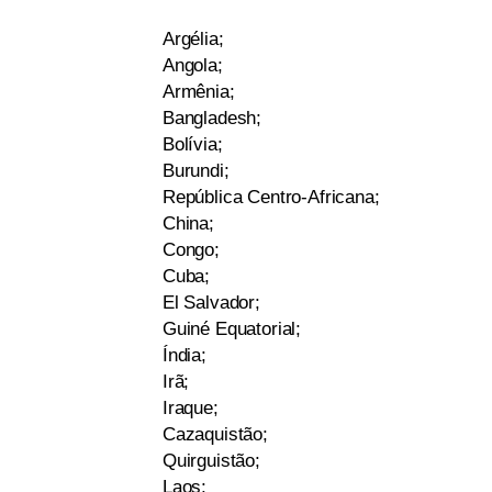
Argélia;
Angola;
Armênia;
Bangladesh;
Bolívia;
Burundi;
República Centro-Africana;
China;
Congo;
Cuba;
El Salvador;
Guiné Equatorial;
Índia;
Irã;
Iraque;
Cazaquistão;
Quirguistão;
Laos;