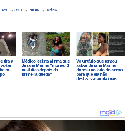
uerra
ONU
Rússia
Ucrânia
e tira a
Médico legista afirma que
Voluntário que tentou
 voltar
Juliana Marins "morreu 3
salvar Juliana Marins
heiro
ou 4 dias depois da
dormiu ao lado do corpo
mpo
primeira queda"
para que ela não
deslizasse ainda mais