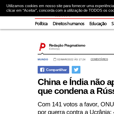
Utilizamos cookies em nosso site para fornecer uma experiência 
clicar em “Aceitar”, concorda com a utilização de TODOS os coo
Política
Direitos humanos
Educação
S
Redação Pragmatismo
Editor(a)
COMENTÁRIOS
MUNDO
02/MAR/2022 ÀS 17:24
China e Índia não 
que condena a Rúss
Com 141 votos a favor, ONU
por guerra contra a Ucrânia;