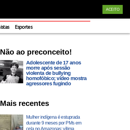
Siga nossas redes
ACEITO
Apoie
istas
Esportes
Não ao preconceito!
Adolescente de 17 anos
morre após sessão
violenta de bullying
homofóbico; vídeo mostra
agressores fugindo
Mais recentes
Mulher indígena é estuprada
durante 9 meses por PMs em
cela no Amazonas; vítima