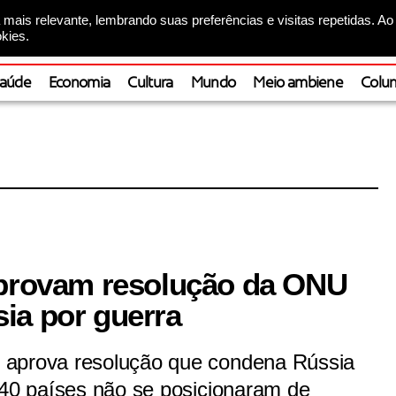
mais relevante, lembrando suas preferências e visitas repetidas. Ao
kies.
aúde
Economia
Cultura
Mundo
Meio ambiene
Colun
aprovam resolução da ONU
ia por guerra
 aprova resolução que condena Rússia
 40 países não se posicionaram de