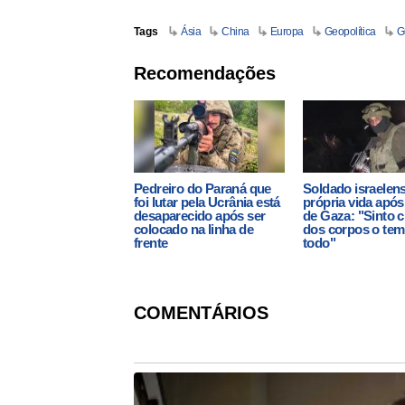
Tags
Ásia
China
Europa
Geopolítica
G
Recomendações
Pedreiro do Paraná que
Soldado israelens
foi lutar pela Ucrânia está
própria vida após
desaparecido após ser
de Gaza: "Sinto c
colocado na linha de
dos corpos o te
frente
todo"
COMENTÁRIOS