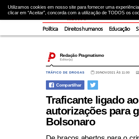
Utilizamos cookies em nosso site para fornecer uma experiência 
clicar em “Aceitar”, concorda com a utilização de TODOS os coo
Política
Direitos humanos
Educação
S
Redação Pragmatismo
Editor(a)
C
TRÁFICO DE DROGAS
20/NOV/2021 ÀS 11:00
Traficante ligado 
autorizações para 
Bolsonaro
De braços abertos para o cr