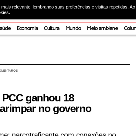
mais relevante, lembrando suas preferências e visitas repetidas. Ao
kies.
aúde
Economia
Cultura
Mundo
Meio ambiene
Colun
OMENTÁRIOS
ao PCC ganhou 18
garimpar no governo
ime: narcotraficante com conexões no