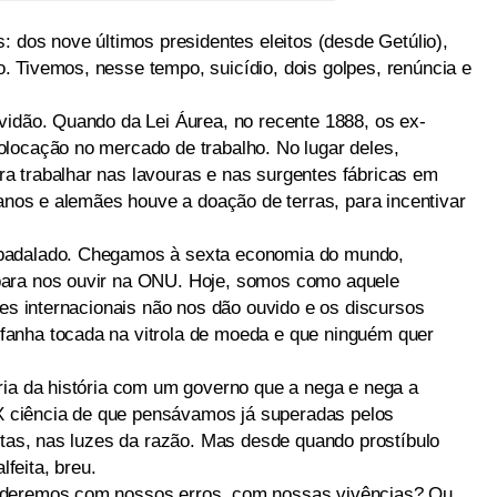
: dos nove últimos presidentes eleitos (desde Getúlio),
 Tivemos, nesse tempo, suicídio, dois golpes, renúncia e
vidão. Quando da Lei Áurea, no recente 1888, os ex-
locação no mercado de trabalho. No lugar deles,
a trabalhar nas lavouras e nas surgentes fábricas em
ianos e alemães houve a doação de terras, para incentivar
badalado. Chegamos à sexta economia do mundo,
para nos ouvir na ONU. Hoje, somos como aquele
ões internacionais não nos dão ouvido e os discursos
anha tocada na vitrola de moeda e que ninguém quer
ria da história com um governo que a nega e nega a
o X ciência de que pensávamos já superadas pelos
stas, nas luzes da razão. Mas desde quando prostíbulo
feita, breu.
nderemos com nossos erros, com nossas vivências? Ou