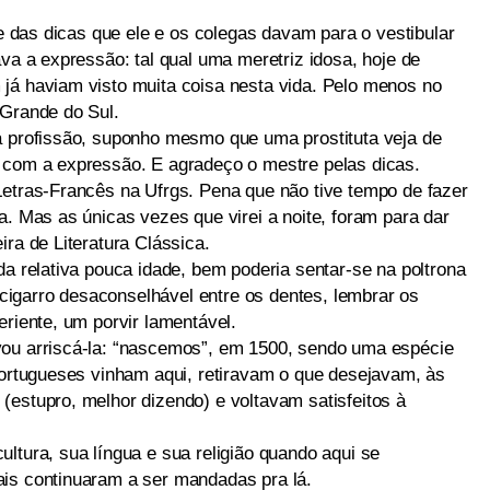
de das dicas que ele e os colegas davam para o vestibular
ava a expressão: tal qual uma meretriz idosa, hoje de
já haviam visto muita coisa nesta vida. Pelo menos no
 Grande do Sul.
a profissão, suponho mesmo que uma prostituta veja de
 com a expressão. E agradeço o mestre pelas dicas.
Letras-Francês na Ufrgs. Pena que não tive tempo de fazer
a. Mas as únicas vezes que virei a noite, foram para dar
ira de Literatura Clássica.
da relativa pouca idade, bem poderia sentar-se na poltrona
igarro desaconselhável entre os dentes, lembrar os
eriente, um porvir lamentável.
vou arriscá-la: “nascemos”, em 1500, sendo uma espécie
 portugueses vinham aqui, retiravam o que desejavam, às
(estupro, melhor dizendo) e voltavam satisfeitos à
ltura, sua língua e sua religião quando aqui se
ais continuaram a ser mandadas pra lá.