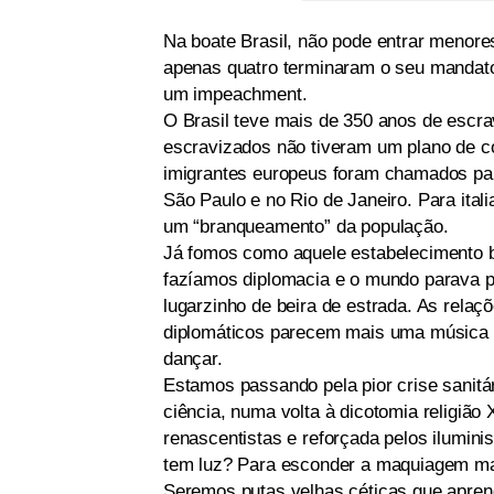
Na boate Brasil, não pode entrar menores
apenas quatro terminaram o seu mandato.
um impeachment.
O Brasil teve mais de 350 anos de escra
escravizados não tiveram um plano de co
imigrantes europeus foram chamados par
São Paulo e no Rio de Janeiro. Para ital
um “branqueamento” da população.
Já fomos como aquele estabelecimento 
fazíamos diplomacia e o mundo parava 
lugarzinho de beira de estrada. As relaç
diplomáticos parecem mais uma música f
dançar.
Estamos passando pela pior crise sanitá
ciência, numa volta à dicotomia religiã
renascentistas e reforçada pelos ilumini
tem luz? Para esconder a maquiagem mal
Seremos putas velhas céticas que apre