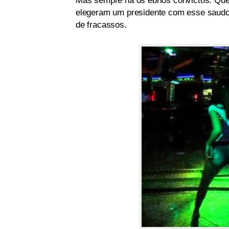
Mas sempre há os ébrios convictos. Que
elegeram um presidente com esse saudo
de fracassos.