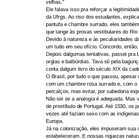
velhas.”
Ele falava isso pra reforçar a legitimida
da Ufrgs. Ao riso dos estudantes, explic
pantufa e chambre surrado, eles também 
que tange às provas vestibulares do Rio
Devido à natureza e às peculiaridades d
um tudo em seu ofício. Concordo, então,
Depois dalgumas tentativas, passei pra 
orgias e balbúrdias. Tava só pela bagunç
conta dalgum livro do século XIX da cade
O Brasil, por tudo o que passou, apesar 
com um chambre rosa surrado e, com o c
percalços, mas evitar, por sabedoria exp
Não sei se a analogia é adequada. Mas 
de prostíbulo de Portugal. Até 1530, os
vezes até faziam sexo com as indígenas 
Europa.
Já na colonização, eles impuseram sua cu
estabeleceram. E nossas riquezas natur