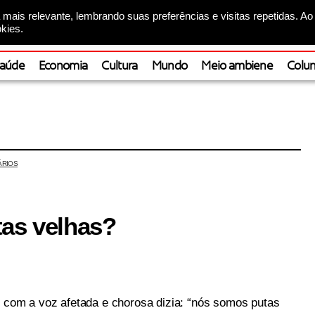
mais relevante, lembrando suas preferências e visitas repetidas. Ao
kies.
aúde
Economia
Cultura
Mundo
Meio ambiene
Colun
ÁRIOS
tas velhas?
e com a voz afetada e chorosa dizia: “nós somos putas