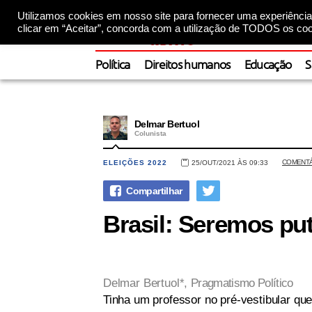
Utilizamos cookies em nosso site para fornecer uma experiência 
clicar em “Aceitar”, concorda com a utilização de TODOS os coo
Política
Direitos humanos
Educação
S
Delmar Bertuol
Colunista
COMENT
ELEIÇÕES 2022
25/OUT/2021 ÀS 09:33
Brasil: Seremos pu
Delmar Bertuol*,
Pragmatismo Político
Tinha um professor no pré-vestibular qu