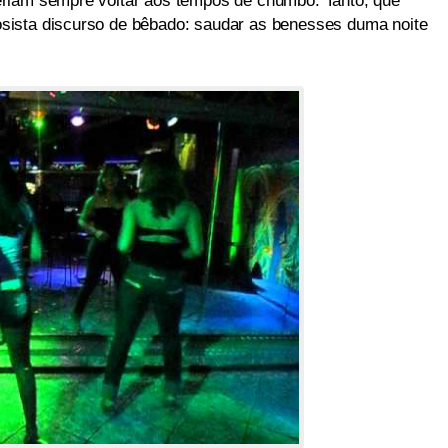
riam sempre voltar aos tempos de chumbo. Tanto, que
sista discurso de bêbado: saudar as benesses duma noite