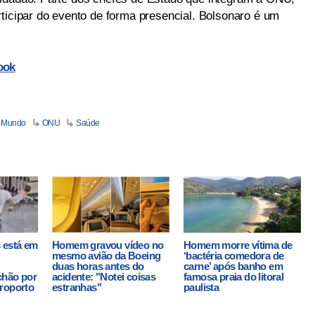
ticipar do evento de forma presencial. Bolsonaro é um
ook
Mundo
ONU
Saúde
 está em
Homem gravou vídeo no
Homem morre vítima de
mesmo avião da Boeing
‘bactéria comedora de
duas horas antes do
carne’ após banho em
chão por
acidente: "Notei coisas
famosa praia do litoral
roporto
estranhas"
paulista