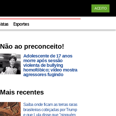
Siga nossas redes
ACEITO
Apoie
istas
Esportes
Não ao preconceito!
Adolescente de 17 anos
morre após sessão
violenta de bullying
homofóbico; vídeo mostra
agressores fugindo
Mais recentes
Saiba onde ficam as terras raras
brasileiras cobiçadas por Trump
e que Lula disse que "ninguém