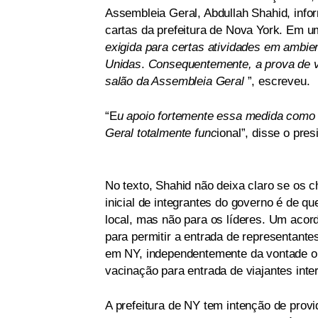
Assembleia Geral, Abdullah Shahid, inf
cartas da prefeitura de Nova York. Em u
exigida para certas atividades em ambie
Unidas
.
Consequentemente, a prova de va
salão da Assembleia Geral
”, escreveu.
“E
u apoio fortemente essa medida como
Geral totalmente func
ional”, disse o pre
No texto, Shahid não deixa claro se os 
inicial de integrantes do governo é de q
local, mas não para os líderes. Um ac
para permitir a entrada de representant
em NY, independentemente da vontade o
vacinação para entrada de viajantes inte
A prefeitura de NY tem intenção de provi