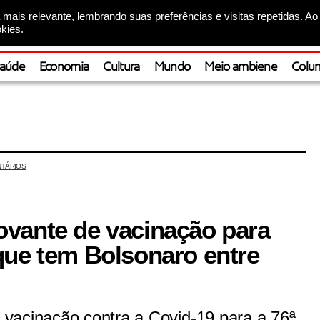
mais relevante, lembrando suas preferências e visitas repetidas. Ao
kies.
aúde
Economia
Cultura
Mundo
Meio ambiene
Colun
TÁRIOS
vante de vacinação para
que tem Bolsonaro entre
vacinação contra a Covid-19 para a 76ª