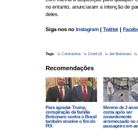
no entanto, anunciaram a intenção de par
deles.
Siga-nos no
Instagram
|
Twitter
|
Faceb
Tags
Coronavírus
Covid-19
Jair Bolsonaro
Recomendações
Para agradar Trump,
Menino de 2 anos
conspiração da família
coma após ser
Bolsonaro contra o Brasil
covardemente
também envolve o fim do
arremessado no 
PIX
passageiro em ae