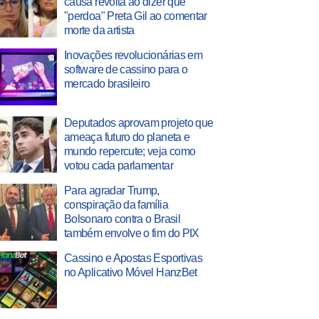
causa revolta ao dizer que
"perdoa" Preta Gil ao comentar
morte da artista
Inovações revolucionárias em
software de cassino para o
mercado brasileiro
Deputados aprovam projeto que
ameaça futuro do planeta e
mundo repercute; veja como
votou cada parlamentar
Para agradar Trump,
conspiração da família
Bolsonaro contra o Brasil
também envolve o fim do PIX
Cassino e Apostas Esportivas
no Aplicativo Móvel HanzBet