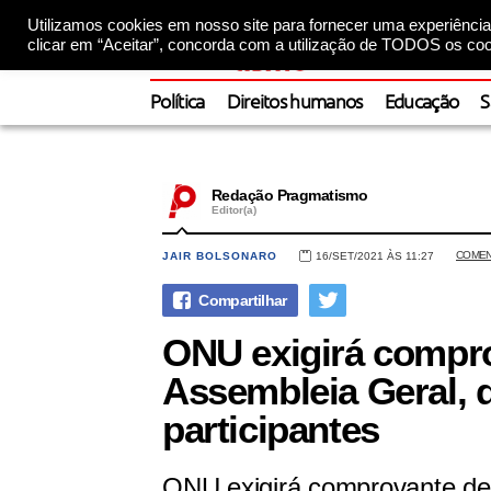
Utilizamos cookies em nosso site para fornecer uma experiência 
clicar em “Aceitar”, concorda com a utilização de TODOS os coo
Política
Direitos humanos
Educação
S
Redação Pragmatismo
Editor(a)
COMEN
JAIR BOLSONARO
16/SET/2021 ÀS 11:27
ONU exigirá compro
Assembleia Geral, 
participantes
ONU exigirá comprovante de 