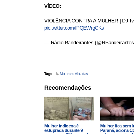
VÍDEO:
VIOLÊNCIA CONTRA A MULHER | DJ Ivis 
pic.twitter.com/fPQEWrgCKs
— Rádio Bandeirantes (@RBandeirante
Tags
Mulheres Violadas
Recomendações
Mulher indígena é
Mulher fica sem l
estuprada durante 9
Paraná, aciona Co