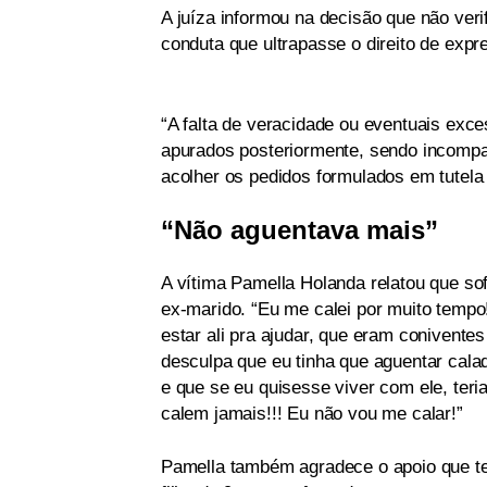
A juíza informou na decisão que não veri
conduta que ultrapasse o direito de expr
“A falta de veracidade ou eventuais exc
apurados posteriormente, sendo incompatí
acolher os pedidos formulados em tutela 
“Não aguentava mais”
A vítima Pamella Holanda relatou que so
ex-marido. “Eu me calei por muito tempo
estar ali pra ajudar, que eram conivente
desculpa que eu tinha que aguentar calad
e que se eu quisesse viver com ele, teri
calem jamais!!! Eu não vou me calar!”
Pamella também agradece o apoio que te