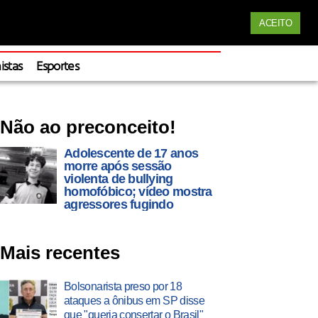
Siga nossas redes
ACEITO
Apoie
istas
Esportes
Não ao preconceito!
Adolescente de 17 anos
morre após sessão
violenta de bullying
homofóbico; vídeo mostra
agressores fugindo
Mais recentes
Bolsonarista preso por 18
ataques a ônibus em SP disse
que "queria consertar o Brasil"