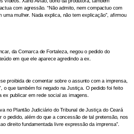
os vídeos. Xand Avião, dono da produtora, também
pactua com agressão. “Não admito, nem compactuo com
m uma mulher. Nada explica, não tem explicação”, afirmou
ncar, da Comarca de Fortaleza, negou o pedido do
teúdo em que ele aparece agredindo a ex.
se proibida de comentar sobre o assunto com a imprensa,
”, o que também foi negado na Justiça. O pedido foi feito
a ex publicar em rede social as imagens.
va no Plantão Judiciário do Tribunal de Justiça do Ceará
ar o pedido, além do que a concessão de tal pretensão, nos
 ao direito fundamentada livre expressão da imprensa”.