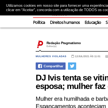
Utilizamos cookies em nosso site para fornecer uma experiência 
clicar em “Aceitar”, concorda com a utilização de TODOS os coo
Política
Direitos humanos
Educação
S
Redação Pragmatismo
Editor(a)
C
MULHERES VIOLADAS
12/JUL/2021 ÀS 11:01
DJ Ivis tenta se vit
esposa; mulher faz
Mulher era humilhada e barb
Espancamentos aconteciam n