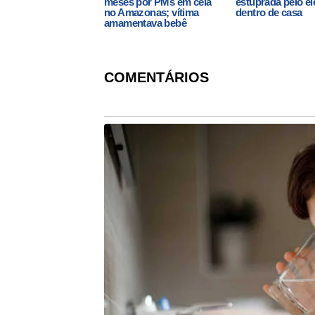
meses por PMs em cela
estuprada pelo ele
no Amazonas; vítima
dentro de casa
amamentava bebê
COMENTÁRIOS