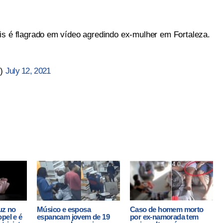
é flagrado em vídeo agredindo ex-mulher em Fortaleza.
s)
July 12, 2021
uz no
Músico e esposa
Caso de homem morto
pel e é
espancam jovem de 19
por ex-namorada tem