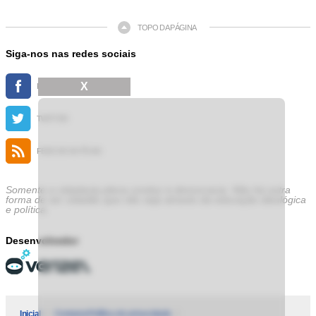
TOPO DA PÁGINA
Siga-nos nas redes sociais
X
FACEBOOK
TWITTER
FEED DE NOTÍCIAS
Somente a cidadania plena conduz à democracia. Não há outra
forma de ser cidadão que não seja através da educação ideológica
e política.
Desenvolvedor
Inicial
Contatos
Política de privacidade