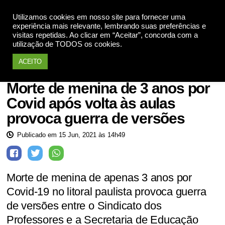
Utilizamos cookies em nosso site para fornecer uma
Apoie
experiência mais relevante, lembrando suas preferências e
visitas repetidas. Ao clicar em “Aceitar”, concorda com a
utilização de TODOS os cookies.
ACEITO
Saúde
Morte de menina de 3 anos por
Covid após volta às aulas
provoca guerra de versões
Publicado em 15 Jun, 2021 às 14h49
Morte de menina de apenas 3 anos por
Covid-19 no litoral paulista provoca guerra
de versões entre o Sindicato dos
Professores e a Secretaria de Educação