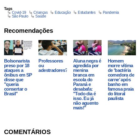
Tags
Covid-19
Crianças
Educação
Estudantes
Pandemia
São Paulo
Saúde
Recomendações
Bolsonarista
Professores
Aluna negra é
Homem
preso por 18
ou
agredida por
morre vítima
ataques a
adestradores?
menina
de ‘bactéria
ônibus em SP
branca em
comedora de
disse que
escola do
carne’ após
"queria
Paraná e
banho em
consertar o
desabafa:
famosa praia
Brasil"
"Todo dia é
do litoral
isso. Eu já
paulista
não aguento
mais!"
COMENTÁRIOS