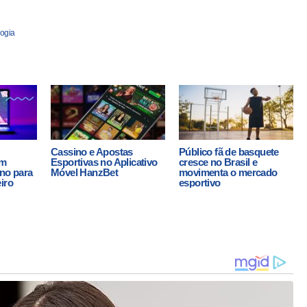
ogia
Cassino e Apostas
Público fã de basquete
em
Esportivas no Aplicativo
cresce no Brasil e
ino para
Móvel HanzBet
movimenta o mercado
iro
esportivo