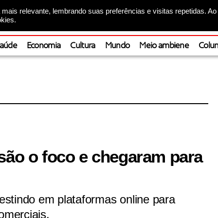
mais relevante, lembrando suas preferências e visitas repetidas. Ao
kies.
aúde
Economia
Cultura
Mundo
Meio ambiene
Colun
 são o foco e chegaram para
stindo em plataformas online para
omerciais.