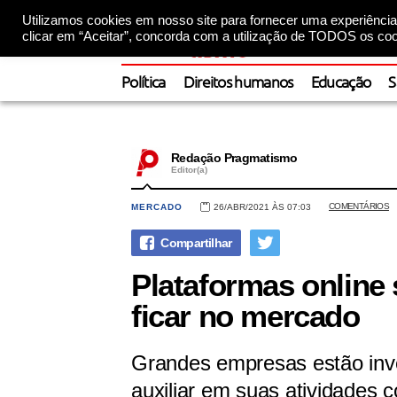
Utilizamos cookies em nosso site para fornecer uma experiência 
clicar em “Aceitar”, concorda com a utilização de TODOS os coo
Política
Direitos humanos
Educação
S
Redação Pragmatismo
Editor(a)
COMENTÁRIOS
MERCADO
26/ABR/2021 ÀS 07:03
Plataformas online
ficar no mercado
Grandes empresas estão inve
auxiliar em suas atividades c