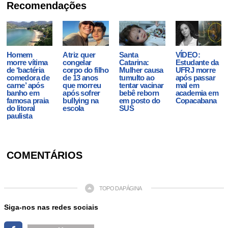
Recomendações
Homem
Atriz quer
Santa
VÍDEO:
morre vítima
congelar
Catarina:
Estudante da
de ‘bactéria
corpo do filho
Mulher causa
UFRJ morre
comedora de
de 13 anos
tumulto ao
após passar
carne’ após
que morreu
tentar vacinar
mal em
banho em
após sofrer
bebê reborn
academia em
famosa praia
bullying na
em posto do
Copacabana
do litoral
escola
SUS
paulista
COMENTÁRIOS
TOPO DA PÁGINA
Siga-nos nas redes sociais