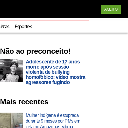
Siga nossas redes
ACEITO
Apoie
istas
Esportes
Não ao preconceito!
Adolescente de 17 anos
morre após sessão
violenta de bullying
homofóbico; vídeo mostra
agressores fugindo
Mais recentes
Mulher indígena é estuprada
durante 9 meses por PMs em
cela no Amazonas; vítima