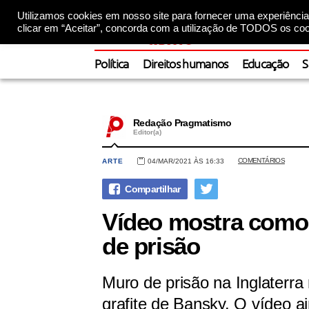
Utilizamos cookies em nosso site para fornecer uma experiência 
clicar em “Aceitar”, concorda com a utilização de TODOS os coo
Política
Direitos humanos
Educação
S
Redação Pragmatismo
Editor(a)
COMENTÁRIOS
ARTE
04/MAR/2021 ÀS 16:33
Vídeo mostra como 
de prisão
Muro de prisão na Inglaterra 
grafite de Bansky. O vídeo a