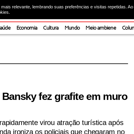
mais relevante, lembrando suas preferências e visitas repetidas. Ao
kies.
aúde
Economia
Cultura
Mundo
Meio ambiene
Colun
Bansky fez grafite em muro
rapidamente virou atração turística após
inda ironiza os policiais que chegaram no