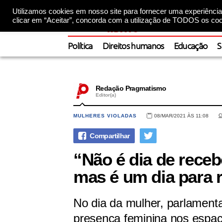
Utilizamos cookies em nosso site para fornecer uma experiência 
clicar em “Aceitar”, concorda com a utilização de TODOS os coo
Política
Direitos humanos
Educação
S
Redação Pragmatismo
Editor(a)
C
MULHERES VIOLADAS
08/MAR/2021 ÀS 11:08
“Não é dia de rece
mas é um dia para r
No dia da mulher, parlament
presença feminina nos espa