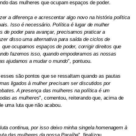
rtindo das mulheres que ocupam espaços de poder.
 a diferença e acrescentar algo novo na história política
is. Isso é necessário. Política é lugar de mulher
de poder para avançar, precisamos praticar a
zer disso uma alternativa para saída de ciclos de
, que ocupamos espaços de poder, corrigir direitos que
ando fazemos isso, quando empoderamos as nossas
as ajudamos a mudar o mundo
”, pontuou.
, esses são pontos que se ressaltam quando as pautas
mas ligados à mulher precisam ser discutidos por
ebates. A presença das mulheres na política é um
todas as mulheres
”, comentou, reiterando que, acima de
 de uma luta que não acabou.
a luta continua, por isso deixo minha singela homenagem à
 luta das mulheres da nossa Paraíba
”, finalizou.