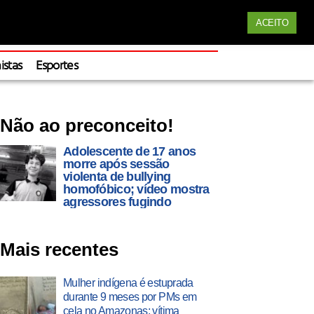
Siga nossas redes
ACEITO
Apoie
istas
Esportes
Não ao preconceito!
Adolescente de 17 anos
morre após sessão
violenta de bullying
homofóbico; vídeo mostra
agressores fugindo
Mais recentes
Mulher indígena é estuprada
durante 9 meses por PMs em
cela no Amazonas; vítima