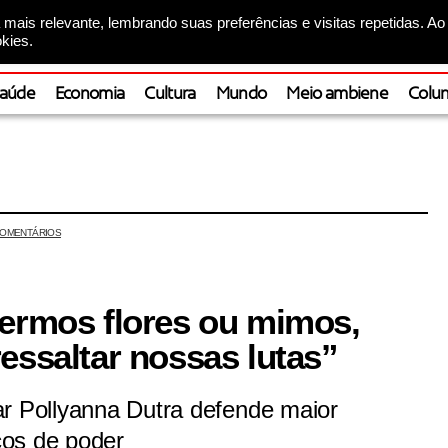
mais relevante, lembrando suas preferências e visitas repetidas. Ao
kies.
aúde
Economia
Cultura
Mundo
Meio ambiene
Colun
OMENTÁRIOS
bermos flores ou mimos,
essaltar nossas lutas”
ar Pollyanna Dutra defende maior
ços de poder