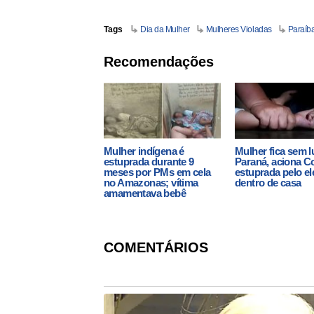
Tags
Dia da Mulher
Mulheres Violadas
Paraíb
Recomendações
Mulher indígena é
Mulher fica sem l
estuprada durante 9
Paraná, aciona Co
meses por PMs em cela
estuprada pelo ele
no Amazonas; vítima
dentro de casa
amamentava bebê
COMENTÁRIOS