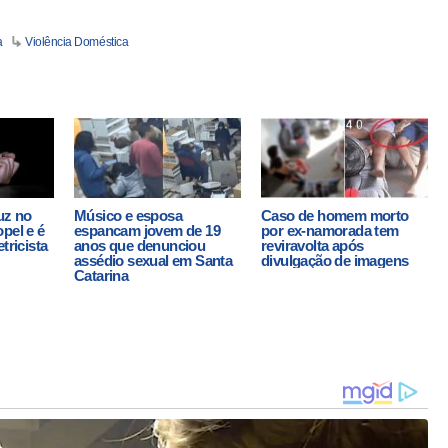
a
Violência Doméstica
uz no
Músico e esposa
Caso de homem morto
pel e é
espancam jovem de 19
por ex-namorada tem
tricista
anos que denunciou
reviravolta após
assédio sexual em Santa
divulgação de imagens
Catarina