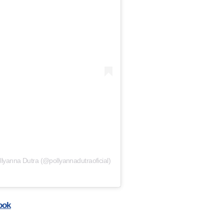
yanna Dutra (@pollyannadutraoficial)
ook