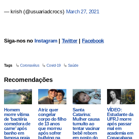
— krish (@usuariadcrocs)
March 27, 2021
Siga-nos no
Instagram
|
Twitter
|
Facebook
Tags
Coronavírus
Covid-19
Saúde
Recomendações
Homem
Atriz quer
Santa
VÍDEO:
morre vítima
congelar
Catarina:
Estudante da
de ‘bactéria
corpo do filho
Mulher causa
UFRJ morre
comedora de
de 13 anos
tumulto ao
após passar
carne’ após
que morreu
tentar vacinar
mal em
banho em
após sofrer
bebê reborn
academia em
famosa praia
bullying na
em posto do
Copacabana