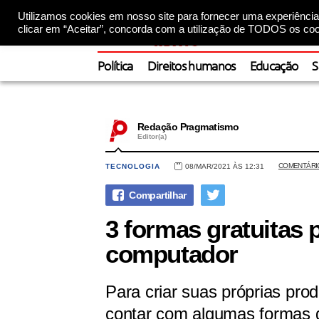
Utilizamos cookies em nosso site para fornecer uma experiência 
clicar em “Aceitar”, concorda com a utilização de TODOS os coo
Política
Direitos humanos
Educação
S
Redação Pragmatismo
Editor(a)
COMENTÁRI
TECNOLOGIA
08/MAR/2021 ÀS 12:31
3 formas gratuitas 
computador
Para criar suas próprias prod
contar com algumas formas gr