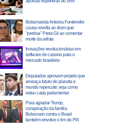
apostas esportivas do zero
Bolsonarista Antonia Fontenelle
causa revolta ao dizer que
"perdoa" Preta Gil ao comentar
morte da artista
Inovações revolucionárias em
software de cassino para o
mercado brasileiro
Deputados aprovam projeto que
ameaça futuro do planeta e
mundo repercute; veja como
votou cada parlamentar
Para agradar Trump,
conspiração da família
Bolsonaro contra o Brasil
também envolve o fim do PIX