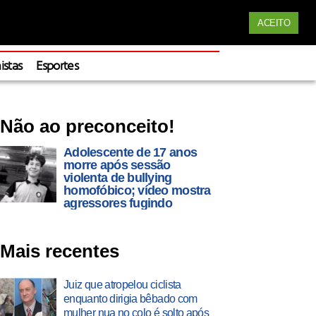
Siga nossas redes
ACEITO
Apoie
istas
Esportes
Não ao preconceito!
Adolescente de 17 anos
morre após sessão
violenta de bullying
homofóbico; vídeo mostra
agressores fugindo
Mais recentes
Juiz que atropelou ciclista
enquanto dirigia bêbado com
mulher nua no colo é solto após