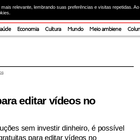
mais relevante, lembrando suas preferências e visitas repetidas. Ao
kies.
aúde
Economia
Cultura
Mundo
Meio ambiene
Colun
OS
para editar vídeos no
uções sem investir dinheiro, é possível
atuitas para editar vídeos no