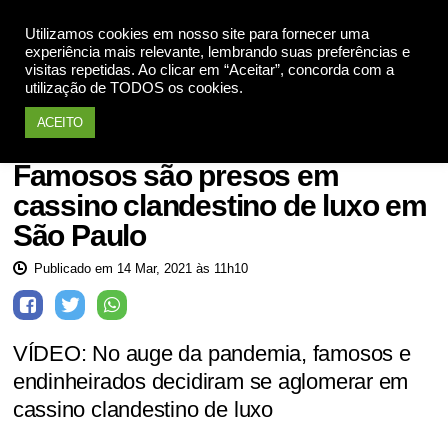
Utilizamos cookies em nosso site para fornecer uma
Apoie
experiência mais relevante, lembrando suas preferências e
visitas repetidas. Ao clicar em “Aceitar”, concorda com a
utilização de TODOS os cookies.
ACEITO
Notícias
Famosos são presos em
cassino clandestino de luxo em
São Paulo
Publicado em 14 Mar, 2021 às 11h10
VÍDEO: No auge da pandemia, famosos e
endinheirados decidiram se aglomerar em
cassino clandestino de luxo