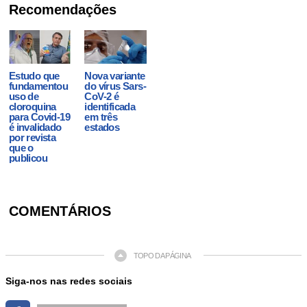
Recomendações
Estudo que
Nova variante
fundamentou
do vírus Sars-
uso de
CoV-2 é
cloroquina
identificada
para Covid-19
em três
é invalidado
estados
por revista
que o
publicou
COMENTÁRIOS
TOPO DA PÁGINA
Siga-nos nas redes sociais