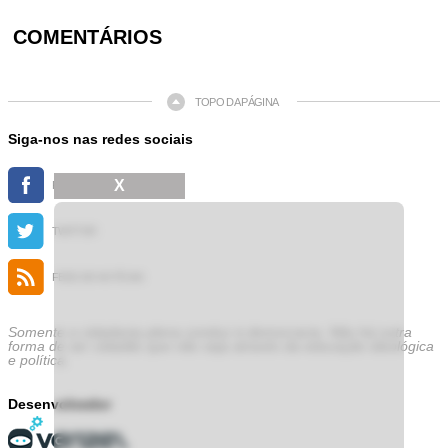
COMENTÁRIOS
TOPO DA PÁGINA
Siga-nos nas redes sociais
X
FACEBOOK
TWITTER
FEED DE NOTÍCIAS
Somente a cidadania plena conduz à democracia. Não há outra
forma de ser cidadão que não seja através da educação ideológica
e política.
Desenvolvedor