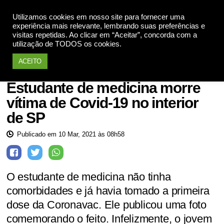
Utilizamos cookies em nosso site para fornecer uma
Apoie
experiência mais relevante, lembrando suas preferências e
visitas repetidas. Ao clicar em “Aceitar”, concorda com a
utilização de TODOS os cookies.
ACEITO
Saúde
Estudante de medicina morre
vítima de Covid-19 no interior
de SP
Publicado em 10 Mar, 2021 às 08h58
O estudante de medicina não tinha
comorbidades e já havia tomado a primeira
dose da Coronavac. Ele publicou uma foto
comemorando o feito. Infelizmente, o jovem