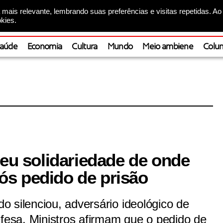
mais relevante, lembrando suas preferências e visitas repetidas. Ao
kies.
aúde
Economia
Cultura
Mundo
Meio ambiene
Colun
beu solidariedade de onde
s pedido de prisão
 silenciou, adversário ideológico de
efesa. Ministros afirmam que o pedido de