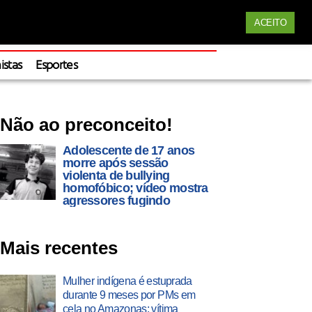
Siga nossas redes
ACEITO
Apoie
istas
Esportes
Não ao preconceito!
Adolescente de 17 anos
morre após sessão
violenta de bullying
homofóbico; vídeo mostra
agressores fugindo
Mais recentes
Mulher indígena é estuprada
durante 9 meses por PMs em
cela no Amazonas; vítima