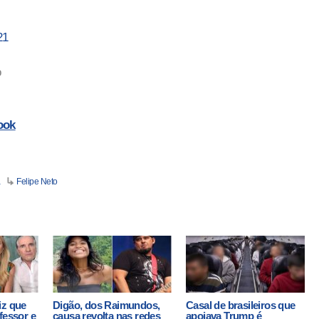
21
o
ook
a
Felipe Neto
iz que
Digão, dos Raimundos,
Casal de brasileiros que
fessor e
causa revolta nas redes
apoiava Trump é