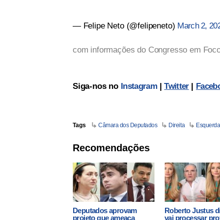
— Felipe Neto (@felipeneto)
March 2, 20
com informações do Congresso em Foc
Siga-nos no
Instagram
|
Twitter
|
Faceb
Tags
Câmara dos Deputados
Direita
Esquerd
Recomendações
Deputados aprovam
Roberto Justus d
projeto que ameaça
vai processar pro