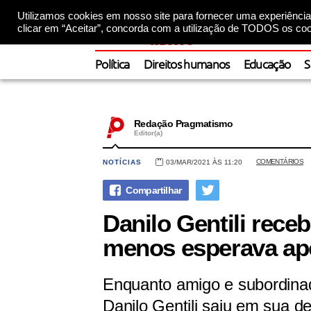
Utilizamos cookies em nosso site para fornecer uma experiência 
clicar em “Aceitar”, concorda com a utilização de TODOS os coo
Política
Direitos humanos
Educação
S
Redação Pragmatismo
Editor(a)
COMENTÁRIOS
NOTÍCIAS
03/MAR/2021 ÀS 11:20
Danilo Gentili rece
menos esperava apó
Enquanto amigo e subordinado
Danilo Gentili saiu em sua d