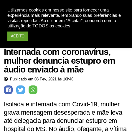
Utilizamos cookies em nosso site para fornecer uma
Apoie
experiência mais relevante, lembrando suas preferências e
visitas repetidas. Ao clicar em “Aceitar”, concorda com a
utilização de TODOS os cookies.
ACEITO
Mulheres violadas
Internada com coronavírus,
mulher denuncia estupro em
áudio enviado à mãe
Publicado em 08 Fev, 2021 às 10h46
Isolada e internada com Covid-19, mulher
grava mensagem desesperada e mãe leva
até delegacia para denunciar estupro em
hospital do MS. No áudio, ofegante, a vítima