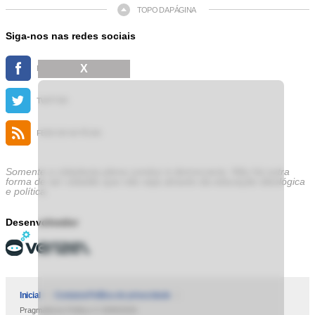
TOPO DA PÁGINA
Siga-nos nas redes sociais
X
FACEBOOK
TWITTER
FEED DE NOTÍCIAS
Somente a cidadania plena conduz à democracia. Não há outra
forma de ser cidadão que não seja através da educação ideológica
e política.
Desenvolvedor
Inicial
Contatos
Política de privacidade
Pragmatismo Político © 2009/2025