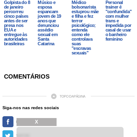
Golpista do 8
Músico e
Médico
Personal
de janeiro
esposa
bolsonarista
trainer é
percorreu
espancam
estuprou mãe
"confundida"
cinco países
jovem de 19
e filha e fez
com mulher
antes de ser
anos que
terror
trans e
presa nos
denunciou
psicológico;
impedida por
EUA e
assédio
entenda
casal de usar
entregue às
sexual em
como ele
o banheiro
autoridades
Santa
controlava
feminino
brasileiras
Catarina
suas
"escravas
sexuais"
COMENTÁRIOS
TOPO DA PÁGINA
Siga-nos nas redes sociais
X
FACEBOOK
TWITTER