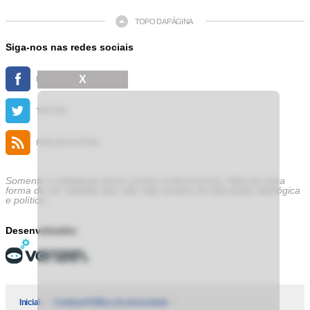
TOPO DA PÁGINA
Siga-nos nas redes sociais
X
FACEBOOK
TWITTER
FEED DE NOTÍCIAS
Somente a cidadania plena conduz à democracia. Não há outra
forma de ser cidadão que não seja através da educação ideológica
e política.
Desenvolvedor
Inicial
Contatos
Política de privacidade