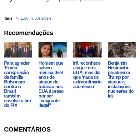
Tags
EUA
Joe Biden
Recomendações
Para agradar
Homem que
Irã reconhece
Benjamin
Trump,
salvou
ataque dos
Netanyahu
conspiração
menina de 9
EUA, mas diz
parabeniza
da família
anos de
que ‘nada de
Trump por
Bolsonaro
ataque de
extraordinário
ataque a
contra o
tubarão nos
aconteceu’
instalações
Brasil
EUA é preso
nucleares do
também
por ser
Irã
envolve o fim
"imigrante
do PIX
ilegal"
COMENTÁRIOS