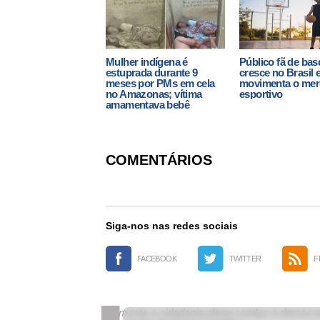
Mulher indígena é
Público fã de bas
estuprada durante 9
cresce no Brasil 
meses por PMs em cela
movimenta o me
no Amazonas; vítima
esportivo
amamentava bebê
COMENTÁRIOS
Siga-nos nas redes sociais
FACEBOOK
TWITTER
F
Somente a cidadania plena conduz à democrac