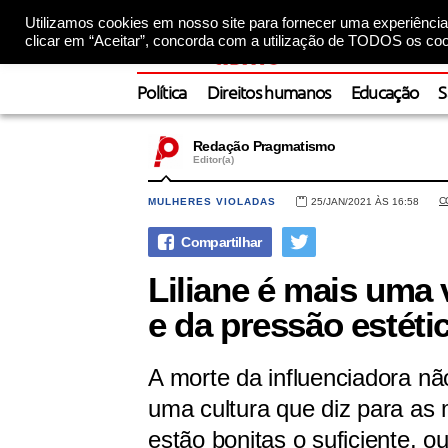
Utilizamos cookies em nosso site para fornecer uma experiência 
clicar em “Aceitar”, concorda com a utilização de TODOS os coo
Política
Direitos humanos
Educação
S
Redação Pragmatismo
Editor(a)
C
MULHERES VIOLADAS
25/JAN/2021 ÀS 16:58
Liliane é mais uma 
e da pressão estéti
A morte da influenciadora nã
uma cultura que diz para as
estão bonitas o suficiente,