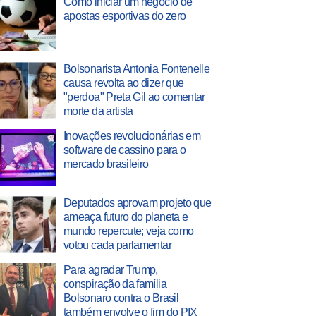
Como iniciar um negócio de
apostas esportivas do zero
Bolsonarista Antonia Fontenelle
causa revolta ao dizer que
"perdoa" Preta Gil ao comentar
morte da artista
Inovações revolucionárias em
software de cassino para o
mercado brasileiro
Deputados aprovam projeto que
ameaça futuro do planeta e
mundo repercute; veja como
votou cada parlamentar
Para agradar Trump,
conspiração da família
Bolsonaro contra o Brasil
também envolve o fim do PIX