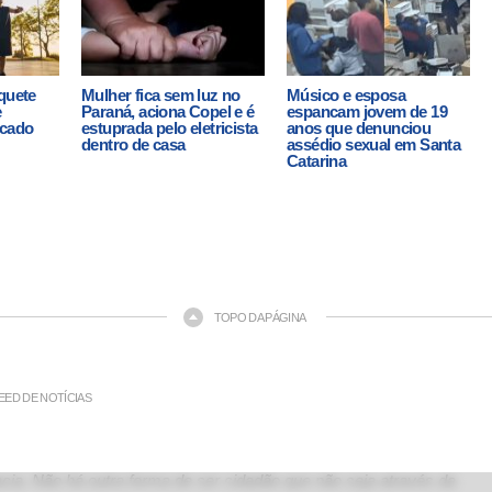
quete
Mulher fica sem luz no
Músico e esposa
e
Paraná, aciona Copel e é
espancam jovem de 19
rcado
estuprada pelo eletricista
anos que denunciou
dentro de casa
assédio sexual em Santa
Catarina
TOPO DA PÁGINA
EED DE NOTÍCIAS
ia. Não há outra forma de ser cidadão que não seja através da