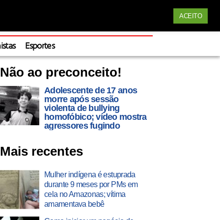
Siga nossas redes
ACEITO
Apoie
istas
Esportes
Não ao preconceito!
Adolescente de 17 anos
morre após sessão
violenta de bullying
homofóbico; vídeo mostra
agressores fugindo
Mais recentes
Mulher indígena é estuprada
durante 9 meses por PMs em
cela no Amazonas; vítima
amamentava bebê