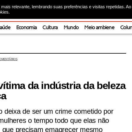
mais relevante, lembrando suas preferências e visitas repetidas. Ao
kies.
aúde
Economia
Cultura
Mundo
Meio ambiene
Colun
OMENTÁRIOS
vítima da indústria da beleza
ca
o deixa de ser um crime cometido por
 mulheres o tempo todo que elas não
 ou que precisam emagrecer mesmo