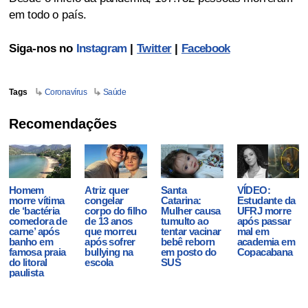
em todo o país.
Siga-nos no
Instagram
|
Twitter
|
Facebook
Tags
Coronavírus
Saúde
Recomendações
Homem
Atriz quer
Santa
VÍDEO:
morre vítima
congelar
Catarina:
Estudante da
de ‘bactéria
corpo do filho
Mulher causa
UFRJ morre
comedora de
de 13 anos
tumulto ao
após passar
carne’ após
que morreu
tentar vacinar
mal em
banho em
após sofrer
bebê reborn
academia em
famosa praia
bullying na
em posto do
Copacabana
do litoral
escola
SUS
paulista