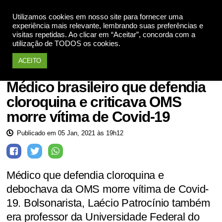
Utilizamos cookies em nosso site para fornecer uma
Apoie
experiência mais relevante, lembrando suas preferências e
visitas repetidas. Ao clicar em “Aceitar”, concorda com a
utilização de TODOS os cookies.
ACEITO
Saúde
Médico brasileiro que defendia
cloroquina e criticava OMS
morre vítima de Covid-19
Publicado em 05 Jan, 2021 às 19h12
Médico que defendia cloroquina e
debochava da OMS morre vítima de Covid-
19. Bolsonarista, Laécio Patrocínio também
era professor da Universidade Federal do