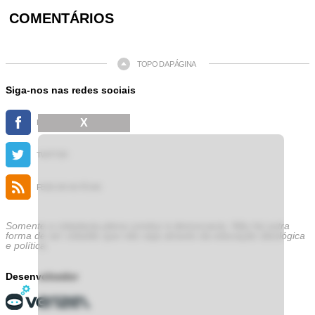
COMENTÁRIOS
TOPO DA PÁGINA
Siga-nos nas redes sociais
X
FACEBOOK
TWITTER
FEED DE NOTÍCIAS
Somente a cidadania plena conduz à democracia. Não há outra
forma de ser cidadão que não seja através da educação ideológica
e política.
Desenvolvedor