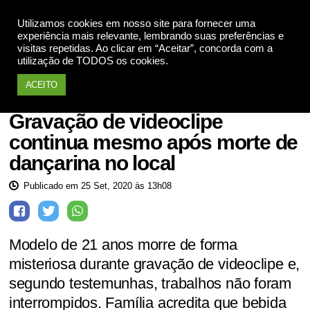
Utilizamos cookies em nosso site para fornecer uma
Apoie
experiência mais relevante, lembrando suas preferências e
visitas repetidas. Ao clicar em “Aceitar”, concorda com a
utilização de TODOS os cookies.
ACEITO
Geral
Gravação de videoclipe
continua mesmo após morte de
dançarina no local
Publicado em 25 Set, 2020 às 13h08
Modelo de 21 anos morre de forma
misteriosa durante gravação de videoclipe e,
segundo testemunhas, trabalhos não foram
interrompidos. Família acredita que bebida