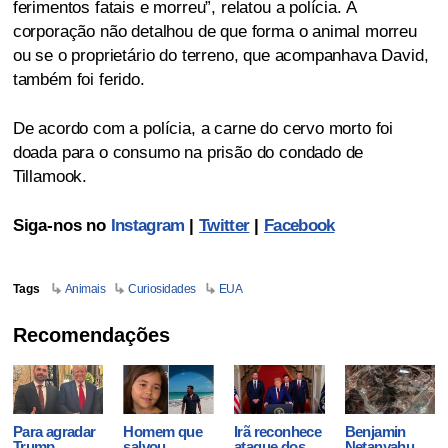
ferimentos fatais e morreu”, relatou a polícia. A
corporação não detalhou de que forma o animal morreu
ou se o proprietário do terreno, que acompanhava David,
também foi ferido.
De acordo com a polícia, a carne do cervo morto foi
doada para o consumo na prisão do condado de
Tillamook.
Siga-nos no
Instagram
|
Twitter
|
Facebook
Tags
Animais
Curiosidades
EUA
Recomendações
Para agradar
Homem que
Irã reconhece
Benjamin
Trump,
salvou
ataque dos
Netanyahu