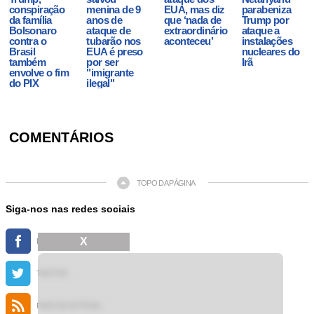
conspiração
menina de 9
EUA, mas diz
parabeniza
da família
anos de
que ‘nada de
Trump por
Bolsonaro
ataque de
extraordinário
ataque a
contra o
tubarão nos
aconteceu’
instalações
Brasil
EUA é preso
nucleares do
também
por ser
Irã
envolve o fim
"imigrante
do PIX
ilegal"
COMENTÁRIOS
TOPO DA PÁGINA
Siga-nos nas redes sociais
X
FACEBOOK
TWITTER
FEED DE NOTÍCIAS