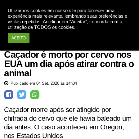
Utilizamos cookies em nosso site para fornecer uma
Apoie
experiência mais relevante, lembrando suas preferências e
visitas repetidas. Ao clicar em “Aceitar”, concorda com a
utilização de TODOS os cookies.
ACEITO
Notícias
Caçador é morto por cervo nos
EUA um dia após atirar contra o
animal
Publicado em 04 Set, 2020 às 14h04
Caçador morre após ser atingido por
chifrada do cervo que ele havia baleado um
dia antes. O caso aconteceu em Oregon,
nos Estados Unidos