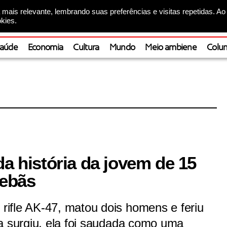
mais relevante, lembrando suas preferências e visitas repetidas. Ao
kies.
aúde
Economia
Cultura
Mundo
Meio ambiene
Colun
da história da jovem de 15
lebãs
ifle AK-47, matou dois homens e feriu
a surgiu, ela foi saudada como uma