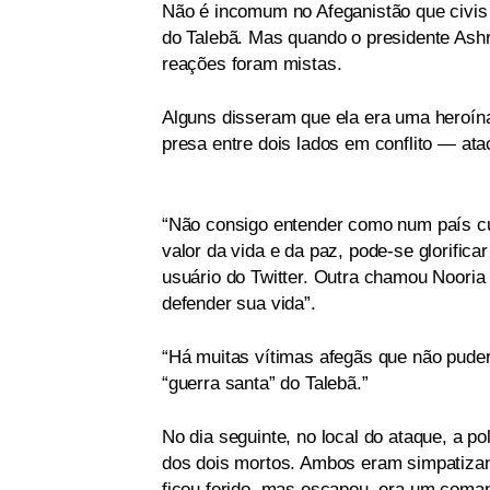
Não é incomum no Afeganistão que civis 
do Talebã. Mas quando o presidente Ashra
reações foram mistas.
Alguns disseram que ela era uma heroína
presa entre dois lados em conflito — at
“Não consigo entender como num país cuj
valor da vida e da paz, pode-se glorific
usuário do Twitter. Outra chamou Noori
defender sua vida”.
“Há muitas vítimas afegãs que não puder
“guerra santa” do Talebã.”
No dia seguinte, no local do ataque, a po
dos dois mortos. Ambos eram simpatizan
ficou ferido, mas escapou, era um coma