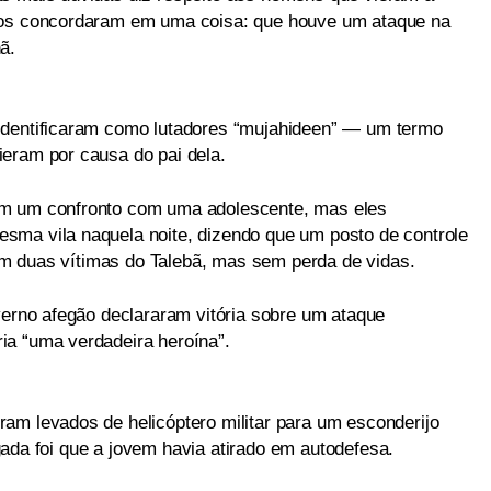
ados concordaram em uma coisa: que houve um ataque na
ã.
identificaram como lutadores “mujahideen” — um termo
eram por causa do pai dela.
em um confronto com uma adolescente, mas eles
sma vila naquela noite, dizendo que um posto de controle
o em duas vítimas do Talebã, mas sem perda de vidas.
verno afegão declararam vitória sobre um ataque
ia “uma verdadeira heroína”.
am levados de helicóptero militar para um esconderijo
ulgada foi que a jovem havia atirado em autodefesa.