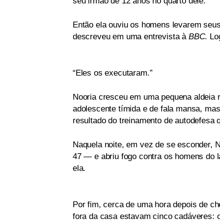
seu irmão de 12 anos no quarto dele.
Então ela ouviu os homens levarem seus
descreveu em uma entrevista à
BBC
. Lo
“Eles os executaram.”
Nooria cresceu em uma pequena aldeia r
adolescente tímida e de fala mansa, ma
resultado do treinamento de autodefesa 
Naquela noite, em vez de se esconder, N
47 — e abriu fogo contra os homens do la
ela.
Por fim, cerca de uma hora depois de ch
fora da casa estavam cinco cadáveres: 