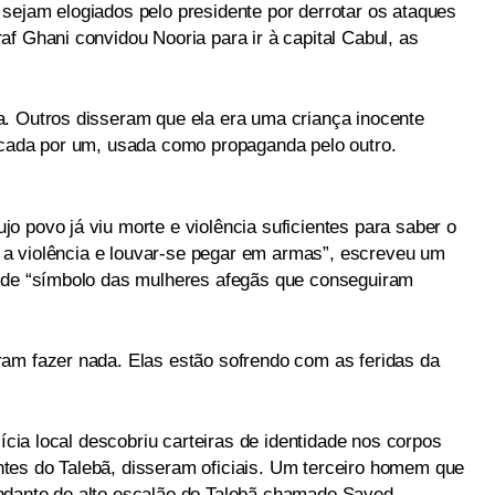
sejam elogiados pelo presidente por derrotar os ataques
f Ghani convidou Nooria para ir à capital Cabul, as
. Outros disseram que ela era uma criança inocente
acada por um, usada como propaganda pelo outro.
o povo já viu morte e violência suficientes para saber o
ar a violência e louvar-se pegar em armas”, escreveu um
a de “símbolo das mulheres afegãs que conseguiram
am fazer nada. Elas estão sofrendo com as feridas da
lícia local descobriu carteiras de identidade nos corpos
tes do Talebã, disseram oficiais. Um terceiro homem que
ndante de alto escalão do Talebã chamado Sayed