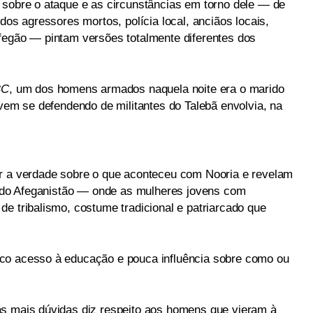
 sobre o ataque e as circunstâncias em torno dele — de
dos agressores mortos, polícia local, anciãos locais,
fegão — pintam versões totalmente diferentes dos
BC
, um dos homens armados naquela noite era o marido
ovem se defendendo de militantes do Talebã envolvia, na
ar a verdade sobre o que aconteceu com Nooria e revelam
al do Afeganistão — onde as mulheres jovens com
e tribalismo, costume tradicional e patriarcado que
co acesso à educação e pouca influência sobre como ou
as mais dúvidas diz respeito aos homens que vieram à