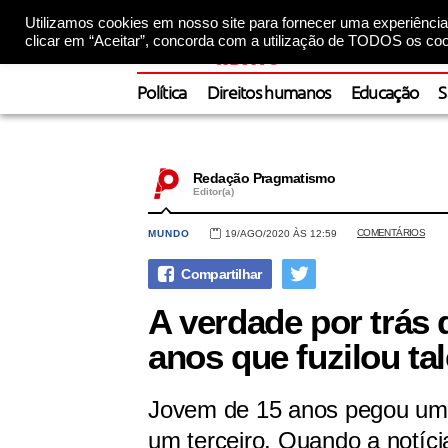
Utilizamos cookies em nosso site para fornecer uma experiência 
clicar em “Aceitar”, concorda com a utilização de TODOS os coo
Política
Direitos humanos
Educação
S
Redação Pragmatismo
Editor(a)
COMENTÁRIOS
MUNDO
19/AGO/2020 ÀS 12:59
A verdade por trás 
anos que fuzilou ta
Jovem de 15 anos pegou um r
um terceiro. Quando a notíci