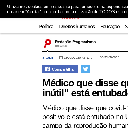
Utilizamos cookies em nosso site para fornecer uma experiência 
clicar em “Aceitar”, concorda com a utilização de TODOS os coo
Política
Direitos humanos
Educação
S
Redação Pragmatismo
Editor(a)
COMENTÁRIOS
SAÚDE
22/JUL/2020 ÀS 11:07
Médico que disse q
inútil” está entuba
Médico que disse que covid-1
positivo e está entubado na 
campo da reprodução huma