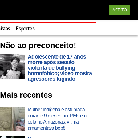
Siga nossas redes
ACEITO
Apoie
istas
Esportes
Não ao preconceito!
Adolescente de 17 anos
morre após sessão
violenta de bullying
homofóbico; vídeo mostra
agressores fugindo
Mais recentes
Mulher indígena é estuprada
durante 9 meses por PMs em
cela no Amazonas; vítima
amamentava bebê