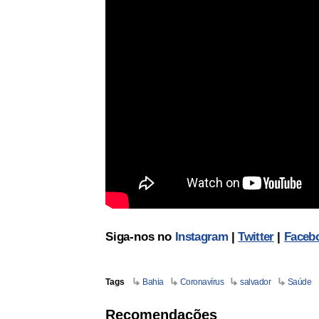
Siga-nos no
Instagram
|
Twitter
|
Faceb
Tags
Bahia
Coronavírus
salvador
Saúde
Recomendações