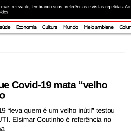
mais relevante, lembrando suas preferências e visitas repetidas. Ao
kies.
aúde
Economia
Cultura
Mundo
Meio ambiene
Colun
ue Covid-19 mata “velho
do
9 “leva quem é um velho inútil” testou
UTI. Elsimar Coutinho é referência no
na