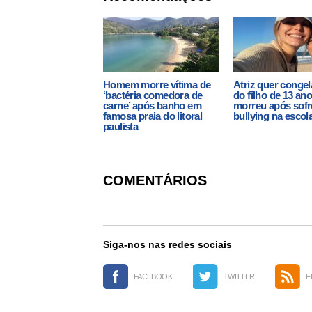
Homem morre vítima de
Atriz quer congel
‘bactéria comedora de
do filho de 13 an
carne’ após banho em
morreu após sofr
famosa praia do litoral
bullying na escol
paulista
COMENTÁRIOS
Siga-nos nas redes sociais
FACEBOOK
TWITTER
F