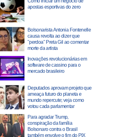
Como iniciar um negócio de
apostas esportivas do zero
Bolsonarista Antonia Fontenelle
causa revolta ao dizer que
"perdoa" Preta Gil ao comentar
morte da artista
Inovações revolucionárias em
software de cassino para o
mercado brasileiro
Deputados aprovam projeto que
ameaça futuro do planeta e
mundo repercute; veja como
votou cada parlamentar
Para agradar Trump,
conspiração da família
Bolsonaro contra o Brasil
também envolve o fim do PIX