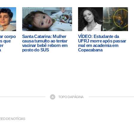
ar corpo
Santa Catarina: Mulher
VÍDEO: Estudante da
os que
causa tumulto ao tentar
UFRJ morre após passar
er
vacinar bebê reborn em
mal em academia em
a
posto do SUS
Copacabana
TOPO DA PÁGINA
EED DE NOTÍCIAS