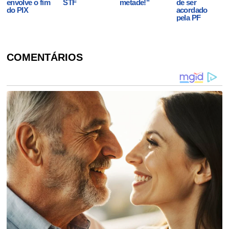
envolve o fim
STF
metade!"
de ser
do PIX
acordado
pela PF
COMENTÁRIOS