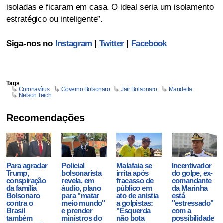
isoladas e ficaram em casa. O ideal seria um isolamento
estratégico ou inteligente”.
Siga-nos no
Instagram
|
Twitter
|
Facebook
Tags
Coronavírus
Governo Bolsonaro
Jair Bolsonaro
Mandetta
Nelson Teich
Recomendações
Para agradar
Policial
Malafaia se
Incentivador
Trump,
bolsonarista
irrita após
do golpe, ex-
conspiração
revela, em
fracasso de
comandante
da família
áudio, plano
público em
da Marinha
Bolsonaro
para "matar
ato de anistia
está
contra o
meio mundo"
a golpistas:
"estressado"
Brasil
e prender
"Esquerda
com a
também
ministros do
não bota
possibilidade