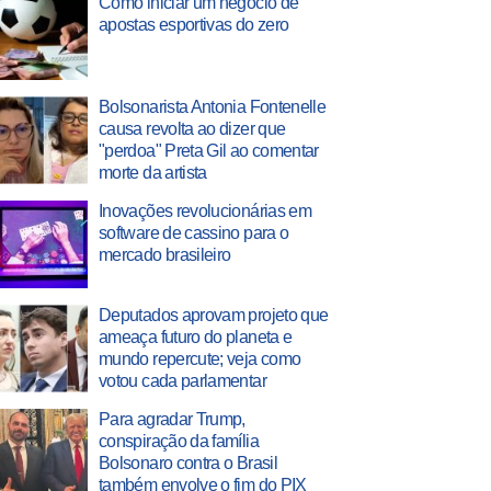
Como iniciar um negócio de
apostas esportivas do zero
Bolsonarista Antonia Fontenelle
causa revolta ao dizer que
"perdoa" Preta Gil ao comentar
morte da artista
Inovações revolucionárias em
software de cassino para o
mercado brasileiro
Deputados aprovam projeto que
ameaça futuro do planeta e
mundo repercute; veja como
votou cada parlamentar
Para agradar Trump,
conspiração da família
Bolsonaro contra o Brasil
também envolve o fim do PIX