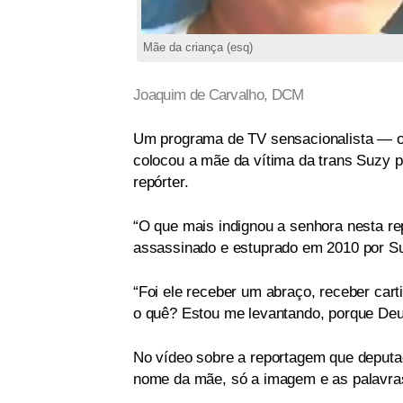
Mãe da criança (esq)
Joaquim de Carvalho, DCM
Um programa de TV sensacionalista — o 
colocou a mãe da vítima da trans Suzy pa
repórter.
“O que mais indignou a senhora nesta re
assassinado e estuprado em 2010 por S
“Foi ele receber um abraço, receber car
o quê? Estou me levantando, porque Deus
No vídeo sobre a reportagem que deputad
nome da mãe, só a imagem e as palavras 