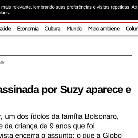
mais relevante, lembrando suas preferências e visitas repetidas. Ao
kies.
aúde
Economia
Cultura
Mundo
Meio ambiene
Colun
OS
assinada por Suzy aparece e
, um dos ídolos da família Bolsonaro,
 da criança de 9 anos que foi
ista encerra o assunto: o que a Globo