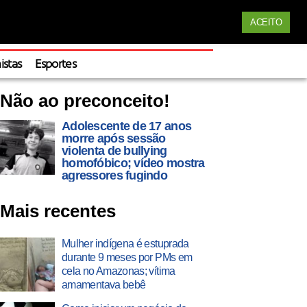
Siga nossas redes
ACEITO
Apoie
istas
Esportes
Não ao preconceito!
Adolescente de 17 anos
morre após sessão
violenta de bullying
homofóbico; vídeo mostra
agressores fugindo
Mais recentes
Mulher indígena é estuprada
durante 9 meses por PMs em
cela no Amazonas; vítima
amamentava bebê