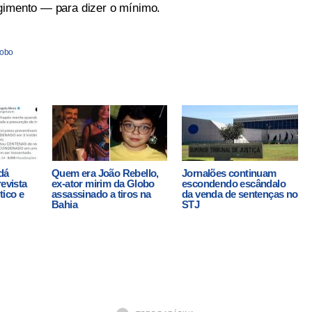
gimento — para dizer o mínimo.
lobo
dá
Quem era João Rebello,
Jornalões continuam
revista
ex-ator mirim da Globo
escondendo escândalo
tico e
assassinado a tiros na
da venda de sentenças no
Bahia
STJ