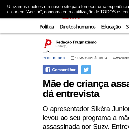
Utilizamos cookies em nosso site para fornecer uma experiência 
clicar em “Aceitar”, concorda com a utilização de TODOS os coo
Política
Direitos humanos
Educação
S
Redação Pragmatismo
Editor(a)
COMENTÁRI
REDE GLOBO
10/MAR/2020 ÀS 09:54
Mãe de criança ass
dá entrevista
O apresentador Sikêra Junior
levou ao seu programa a mãe
assassinada por Suzy. Entrev