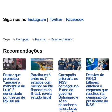
Siga-nos no
Instagram
|
Twitter
|
Facebook
Tags
Corrupção
Paraíba
Ricardo Coutinho
Recomendações
Pastor que
Paraíba está
Corrupção
Desvios de
prometeu
entre os 7
bilionária no
R$ 6,3
"quebrar a
estados com
INSS
bilhões:
mandíbula de
melhor saúde
começou no
entenda o
Lula" é
financeira do
1º ano do
esquema que
denunciado
Brasil, revela
governo
resultou na
por desvio de
estudo fiscal
Bolsonaro e
demissão do
R$ 500 mil
só foi
presidente do
descoberta
INSS
na era Lula,