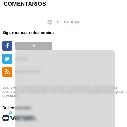
COMENTÁRIOS
TOPO DA PÁGINA
Siga-nos nas redes sociais
X
FACEBOOK
TWITTER
FEED DE NOTÍCIAS
Somente a cidadania plena conduz à democracia. Não há outra
forma de ser cidadão que não seja através da educação ideológica
e política.
Desenvolvedor