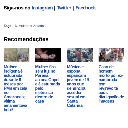
Siga-nos no
Instagram
|
Twitter
|
Facebook
Tags
Mulheres Violadas
Recomendações
Mulher
Mulher fica
Músico e
Caso de
indígena é
sem luz no
esposa
homem
estuprada
Paraná,
espancam
morto por ex-
durante 9
aciona Copel
jovem de 19
namorada
meses por
e é estuprada
anos que
tem
PMs em cela
pelo
denunciou
reviravolta
no
eletricista
assédio
após
Amazonas;
dentro de
sexual em
divulgação de
vítima
casa
Santa
imagens
amamentava
Catarina
bebê