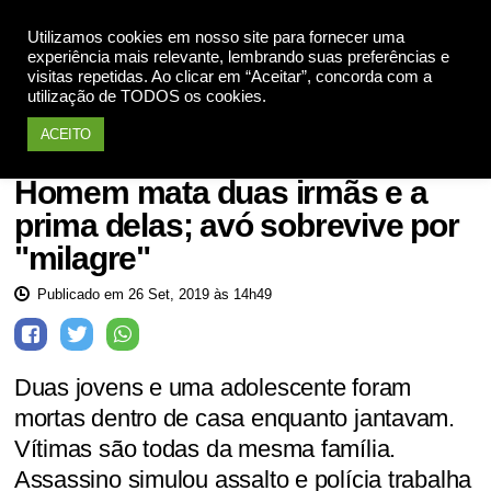
Utilizamos cookies em nosso site para fornecer uma
Apoie
experiência mais relevante, lembrando suas preferências e
visitas repetidas. Ao clicar em “Aceitar”, concorda com a
utilização de TODOS os cookies.
ACEITO
Mulheres violadas
Homem mata duas irmãs e a
prima delas; avó sobrevive por
"milagre"
Publicado em 26 Set, 2019 às 14h49
Duas jovens e uma adolescente foram
mortas dentro de casa enquanto jantavam.
Vítimas são todas da mesma família.
Assassino simulou assalto e polícia trabalha