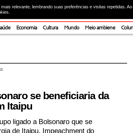
mais relevante, lembrando suas preferências e visitas repetidas. Ao
kies.
aúde
Economia
Cultura
Mundo
Meio ambiene
Colun
OS
onaro se beneficiaria da
 Itaipu
upo ligado a Bolsonaro que se
rgia de Itaipu. Impeachment do