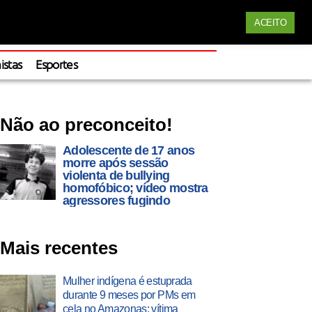
Siga nossas redes
ACEITO
Apoie
istas
Esportes
Não ao preconceito!
Adolescente de 17 anos
morre após sessão
violenta de bullying
homofóbico; vídeo mostra
agressores fugindo
Mais recentes
Mulher indígena é estuprada
durante 9 meses por PMs em
cela no Amazonas; vítima