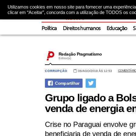
Utilizamos cookies em nosso site para fornecer uma experiência 
clicar em “Aceitar”, concorda com a utilização de TODOS os coo
Política
Direitos humanos
Educação
S
Redação Pragmatismo
Editor(a)
COMENTÁRI
CORRUPÇÃO
06/AGO/2019 ÀS 12:53
Grupo ligado a Bols
venda de energia em
Crise no Paraguai envolve gr
beneficiaria de venda de ene