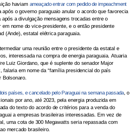
sição haviam
ameaçado entrar com pedido de impeachment
a após o governo paraguaio anular o acordo que favorecia
ça após a divulgação mensagens trocadas entre o
r em nome do vice-presidente, e o então presidente
d (Ande), estatal elétrica paraguaia.
ermediar uma reunião entre o presidente da estatal e
ros, interessada na compra de energia paraguaia. Atuaria
e Luiz Giordano, que é suplente do senador Major
 falaria em nome da “família presidencial do país
r Bolsonaro.
dois países, e cancelado pelo Paraguai na semana passada
, o
ionais por ano, até 2023, pela energia produzida em
irada do texto do acordo de critérios para a venda do
aguai a empresas brasileiras interessadas. Em vez de
nal, uma cota de 300 Megawatts seria repassada com
 ao mercado brasileiro.