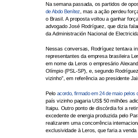
Na semana passada, os partidos de opo
de Abdo Benítez
, mas a ação perdeu forç
o Brasil. A proposta voltou a ganhar for
advogado José Rodríguez, que dizia fala
da Administración Nacional de Electricida
Nessas conversas, Rodríguez tentava int
representantes da empresa brasileira Le
em nome da Leros o empresário Alexandr
Olímpio (PSL-SP), e, segundo Rodríguez,
vizinho”, em referência ao presidente Jai
Pelo
acordo, firmado em 24 de maio pelos 
país vizinho pagaria US$ 50 milhões adic
Itaipu. Outro ponto de discórdia foi a ret
excedente de energia produzida pelo Par
realizarem uma concorrência internacio
exclusividade à Leros, que faria a venda