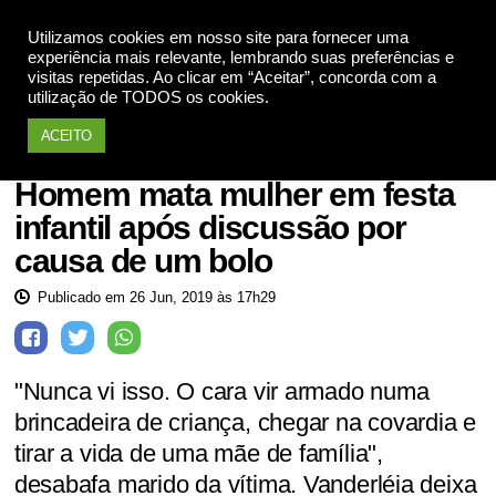
Utilizamos cookies em nosso site para fornecer uma
Apoie
experiência mais relevante, lembrando suas preferências e
visitas repetidas. Ao clicar em “Aceitar”, concorda com a
utilização de TODOS os cookies.
ACEITO
Barbárie
Homem mata mulher em festa
infantil após discussão por
causa de um bolo
Publicado em 26 Jun, 2019 às 17h29
"Nunca vi isso. O cara vir armado numa
brincadeira de criança, chegar na covardia e
tirar a vida de uma mãe de família",
desabafa marido da vítima. Vanderléia deixa