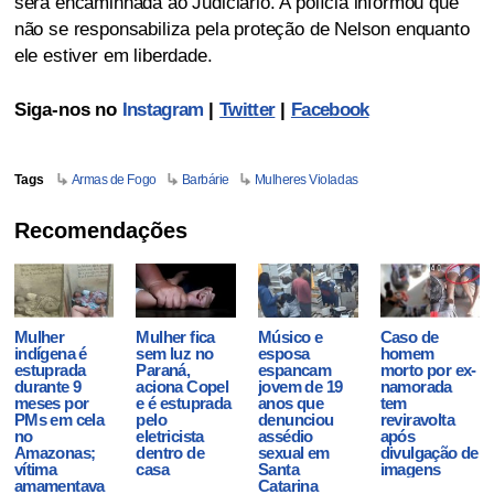
será encaminhada ao Judiciário. A polícia informou que
não se responsabiliza pela proteção de Nelson enquanto
ele estiver em liberdade.
Siga-nos no
Instagram
|
Twitter
|
Facebook
Tags
Armas de Fogo
Barbárie
Mulheres Violadas
Recomendações
Mulher
Mulher fica
Músico e
Caso de
indígena é
sem luz no
esposa
homem
estuprada
Paraná,
espancam
morto por ex-
durante 9
aciona Copel
jovem de 19
namorada
meses por
e é estuprada
anos que
tem
PMs em cela
pelo
denunciou
reviravolta
no
eletricista
assédio
após
Amazonas;
dentro de
sexual em
divulgação de
vítima
casa
Santa
imagens
amamentava
Catarina