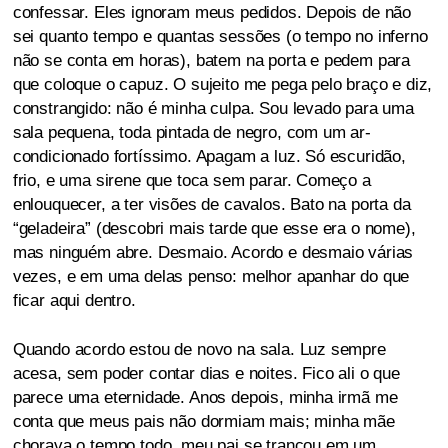
confessar. Eles ignoram meus pedidos. Depois de não
sei quanto tempo e quantas sessões (o tempo no inferno
não se conta em horas), batem na porta e pedem para
que coloque o capuz. O sujeito me pega pelo braço e diz,
constrangido: não é minha culpa. Sou levado para uma
sala pequena, toda pintada de negro, com um ar-
condicionado fortíssimo. Apagam a luz. Só escuridão,
frio, e uma sirene que toca sem parar. Começo a
enlouquecer, a ter visões de cavalos. Bato na porta da
“geladeira” (descobri mais tarde que esse era o nome),
mas ninguém abre. Desmaio. Acordo e desmaio várias
vezes, e em uma delas penso: melhor apanhar do que
ficar aqui dentro.
Quando acordo estou de novo na sala. Luz sempre
acesa, sem poder contar dias e noites. Fico ali o que
parece uma eternidade. Anos depois, minha irmã me
conta que meus pais não dormiam mais; minha mãe
chorava o tempo todo, meu pai se trancou em um