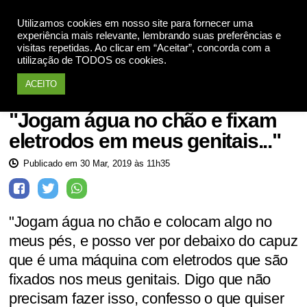
Utilizamos cookies em nosso site para fornecer uma
Apoie
experiência mais relevante, lembrando suas preferências e
visitas repetidas. Ao clicar em “Aceitar”, concorda com a
utilização de TODOS os cookies.
ACEITO
Ditadura Militar
"Jogam água no chão e fixam
eletrodos em meus genitais..."
Publicado em 30 Mar, 2019 às 11h35
"Jogam água no chão e colocam algo no
meus pés, e posso ver por debaixo do capuz
que é uma máquina com eletrodos que são
fixados nos meus genitais. Digo que não
precisam fazer isso, confesso o que quiser