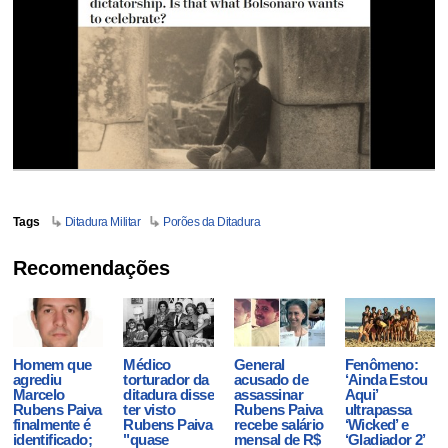
Tags
Ditadura Militar
Porões da Ditadura
Recomendações
Homem que
Médico
General
Fenômeno:
agrediu
torturador da
acusado de
‘Ainda Estou
Marcelo
ditadura disse
assassinar
Aqui’
Rubens Paiva
ter visto
Rubens Paiva
ultrapassa
finalmente é
Rubens Paiva
recebe salário
‘Wicked’ e
identificado;
"quase
mensal de R$
‘Gladiador 2’