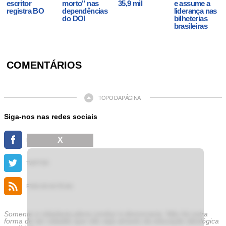
escritor
morto" nas
35,9 mil
e assume a
registra BO
dependências
liderança nas
do DOI
bilheterias
brasileiras
COMENTÁRIOS
TOPO DA PÁGINA
Siga-nos nas redes sociais
X
FACEBOOK
TWITTER
FEED DE NOTÍCIAS
Somente a cidadania plena conduz à democracia. Não há outra
forma de ser cidadão que não seja através da educação ideológica