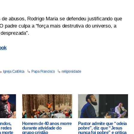
de abusos, Rodrigo Maria se defendeu justificando que
 padre culpa a “força mais destrutiva do universo, a
r desprezada”.
ook
Igreja Católica
Papa Francisco
religiosidade
undos,
Homem de 40 anos morre
Pastor admite que “odeia
 redes
durante atividade do
pobre”, diz que “Jesus
a morte
grupo cristão
nunca foi pobre” e critica