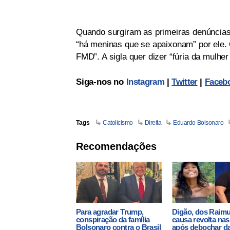
Quando surgiram as primeiras denúncias 
“há meninas que se apaixonam” por ele. O
FMD”. A sigla quer dizer “fúria da mulhe
Siga-nos no
Instagram
|
Twitter
|
Faceb
Tags
Catolicismo
Direita
Eduardo Bolsonaro
Recomendações
Para agradar Trump,
Digão, dos Raim
conspiração da família
causa revolta nas
Bolsonaro contra o Brasil
após debochar d