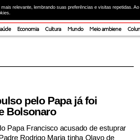
mais relevante, lembrando suas preferências e visitas repetidas. Ao
kies.
aúde
Economia
Cultura
Mundo
Meio ambiene
Colun
ulso pelo Papa já foi
de Bolsonaro
elo Papa Francisco acusado de estuprar
. Padre Rodrigo Maria tinha Olavo de