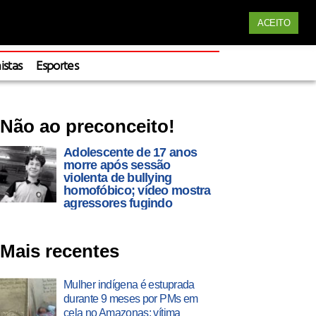
Siga nossas redes
ACEITO
Apoie
istas
Esportes
Não ao preconceito!
Adolescente de 17 anos
morre após sessão
violenta de bullying
homofóbico; vídeo mostra
agressores fugindo
Mais recentes
Mulher indígena é estuprada
durante 9 meses por PMs em
cela no Amazonas; vítima