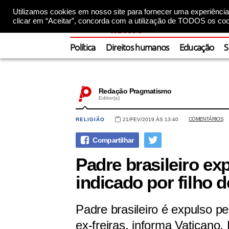
Utilizamos cookies em nosso site para fornecer uma experiência 
clicar em “Aceitar”, concorda com a utilização de TODOS os coo
Política
Direitos humanos
Educação
S
Redação Pragmatismo
Editor(a)
COMENTÁRIOS
RELIGIÃO
21/FEV/2019 ÀS 13:40
Padre brasileiro exp
indicado por filho 
Padre brasileiro é expulso p
ex-freiras, informa Vaticano