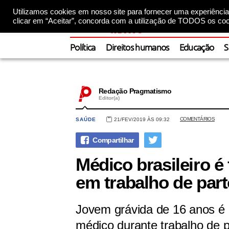
Utilizamos cookies em nosso site para fornecer uma experiência 
clicar em “Aceitar”, concorda com a utilização de TODOS os coo
Política
Direitos humanos
Educação
S
Redação Pragmatismo
Editor(a)
COMENTÁRIOS
SAÚDE
21/FEV/2019 ÀS 09:32
Médico brasileiro é
em trabalho de par
Jovem grávida de 16 anos é 
médico durante trabalho de pa