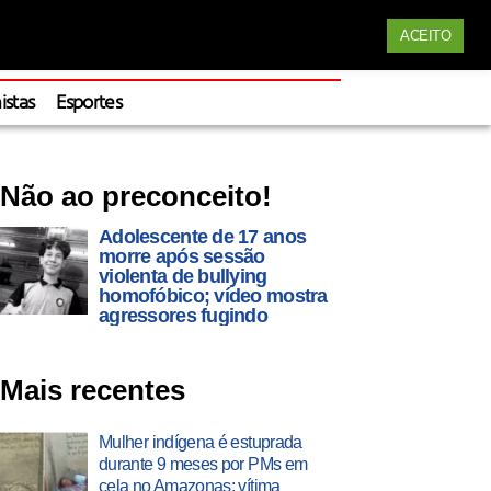
Siga nossas redes
ACEITO
Apoie
istas
Esportes
Não ao preconceito!
Adolescente de 17 anos
morre após sessão
violenta de bullying
homofóbico; vídeo mostra
agressores fugindo
Mais recentes
Mulher indígena é estuprada
durante 9 meses por PMs em
cela no Amazonas; vítima