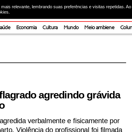
mais relevante, lembrando suas preferências e visitas repetidas. Ao
kies.
aúde
Economia
Cultura
Mundo
Meio ambiene
Colun
 flagrado agredindo grávida
to
agredida verbalmente e fisicamente por
rto. Violência do profissional foi filmada