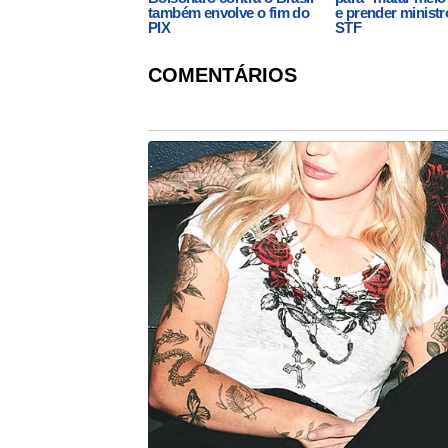
também envolve o fim do
e prender ministr
PIX
STF
COMENTÁRIOS