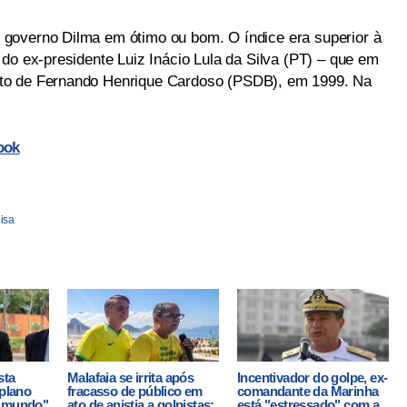
governo Dilma em ótimo ou bom. O índice era superior à
do ex-presidente Luiz Inácio Lula da Silva (PT) – que em
to de Fernando Henrique Cardoso (PSDB), em 1999. Na
ook
isa
sta
Malafaia se irrita após
Incentivador do golpe, ex-
 plano
fracasso de público em
comandante da Marinha
o mundo"
ato de anistia a golpistas:
está "estressado" com a