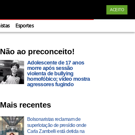
Siga nossas redes
Apoie
ACEITO
istas
Esportes
Não ao preconceito!
Adolescente de 17 anos
morre após sessão
violenta de bullying
homofóbico; vídeo mostra
agressores fugindo
Mais recentes
Bolsonaristas reclamam de
superlotação de presídio onde
Carla Zambelli está detida na