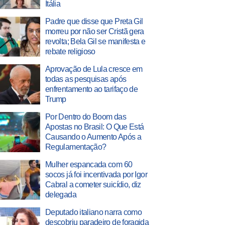
Itália
Padre que disse que Preta Gil
morreu por não ser Cristã gera
revolta; Bela Gil se manifesta e
rebate religioso
Aprovação de Lula cresce em
todas as pesquisas após
enfrentamento ao tarifaço de
Trump
Por Dentro do Boom das
Apostas no Brasil: O Que Está
Causando o Aumento Após a
Regulamentação?
Mulher espancada com 60
socos já foi incentivada por Igor
Cabral a cometer suicídio, diz
delegada
Deputado italiano narra como
descobriu paradeiro de foragida