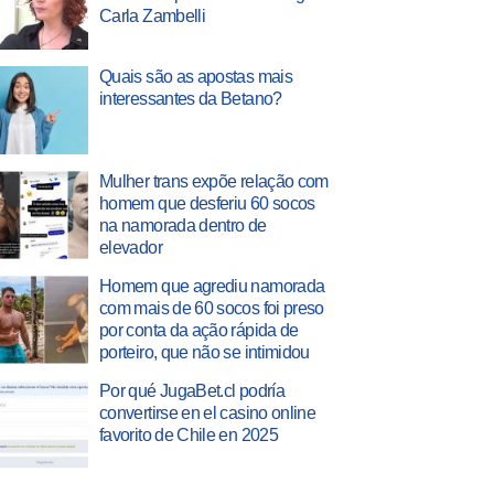
Carla Zambelli
Quais são as apostas mais
interessantes da Betano?
Mulher trans expõe relação com
homem que desferiu 60 socos
na namorada dentro de
elevador
Homem que agrediu namorada
com mais de 60 socos foi preso
por conta da ação rápida de
porteiro, que não se intimidou
Por qué JugaBet.cl podría
convertirse en el casino online
favorito de Chile en 2025