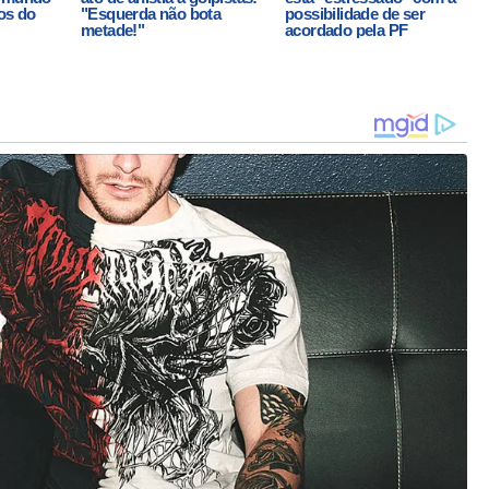
os do
"Esquerda não bota
possibilidade de ser
metade!"
acordado pela PF