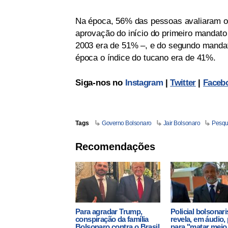
Na época, 56% das pessoas avaliaram o 
aprovação do início do primeiro mandato 
2003 era de 51% –, e do segundo manda
época o índice do tucano era de 41%.
Siga-nos no
Instagram
|
Twitter
|
Faceb
Tags
Governo Bolsonaro
Jair Bolsonaro
Pesqu
Recomendações
Para agradar Trump,
Policial bolsonari
conspiração da família
revela, em áudio,
Bolsonaro contra o Brasil
para "matar mei