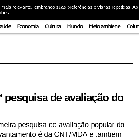
mais relevante, lembrando suas preferências e visitas repetidas. Ao
kies.
aúde
Economia
Cultura
Mundo
Meio ambiene
Colun
 pesquisa de avaliação do
meira pesquisa de avaliação popular do
levantamento é da CNT/MDA e também