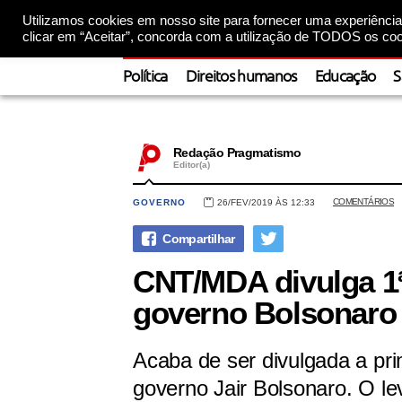
Utilizamos cookies em nosso site para fornecer uma experiência 
clicar em “Aceitar”, concorda com a utilização de TODOS os coo
Política
Direitos humanos
Educação
S
Redação Pragmatismo
Editor(a)
COMENTÁRIOS
GOVERNO
26/FEV/2019 ÀS 12:33
CNT/MDA divulga 1ª
governo Bolsonaro
Acaba de ser divulgada a pri
governo Jair Bolsonaro. O 