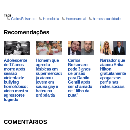
Tags
Carlos Bolsonaro
Homofobia
Homossexual
homossexualidade
Recomendações
Adolescente
Homem que
Carlos
Narrador que
de 17 anos
agrediu
Bolsonaro
atacou Erika
morre após
lésbicas em
pede 3 anos
Hilton
sessão
supermercado
de prisão
gratuitamente
violenta de
já atacou
para Danilo
apaga seus
bullying
jovem em
Gentili após
perfis nas
homofóbico;
sauna gay e
ser chamado
redes sociais
vídeo mostra
bateu na
de “filho da
agressores
própria tia
puta”
fugindo
COMENTÁRIOS