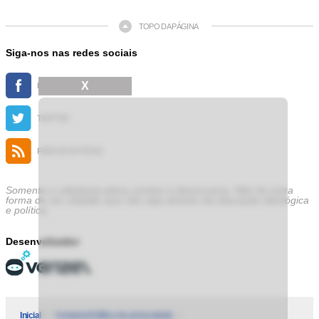
TOPO DA PÁGINA
Siga-nos nas redes sociais
X
FACEBOOK
TWITTER
FEED DE NOTÍCIAS
Somente a cidadania plena conduz à democracia. Não há outra
forma de ser cidadão que não seja através da educação ideológica
e política.
Desenvolvedor
Inicial
Contatos
Política de privacidade