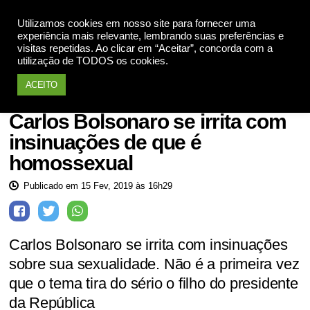
Utilizamos cookies em nosso site para fornecer uma
Apoie
experiência mais relevante, lembrando suas preferências e
visitas repetidas. Ao clicar em “Aceitar”, concorda com a
utilização de TODOS os cookies.
ACEITO
Homofobia
Carlos Bolsonaro se irrita com
insinuações de que é
homossexual
Publicado em 15 Fev, 2019 às 16h29
Carlos Bolsonaro se irrita com insinuações
sobre sua sexualidade. Não é a primeira vez
que o tema tira do sério o filho do presidente
da República