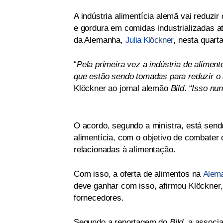
A indústria alimentícia alemã vai reduzir
e gordura em comidas industrializadas at
da Alemanha,
Julia Klöckner
, nesta quarta
“
Pela primeira vez a indústria de alime
que estão sendo tomadas para reduzir o 
Klöckner ao jornal alemão
Bild
. “
Isso nun
O acordo, segundo a ministra, está sendo
alimentícia, com o objetivo de combater
relacionadas à alimentação.
Com isso, a oferta de alimentos na
Alem
deve ganhar com isso, afirmou Klöckner,
fornecedores.
Segundo a reportagem do
Bild
, a associ