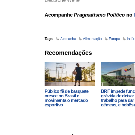
Deutsche Welle
Acompanhe
Pragmatismo Político
no
Tags
Alemanha
Alimentação
Europa
Indús
Recomendações
Público fã de basquete
BRF impede func
cresce no Brasil e
grávida de deixar
movimenta o mercado
trabalho para dar 
esportivo
gêmeas, e bebês