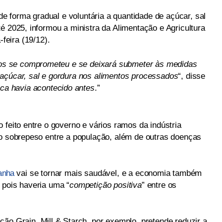
 de forma gradual e voluntária a quantidade de açúcar, sal
é 2025, informou a ministra da Alimentação e Agricultura
-feira (19/12).
ntos se comprometeu e se deixará submeter às medidas
açúcar, sal e gordura nos alimentos processados
“, disse
ca havia acontecido antes
.”
 feito entre o governo e vários ramos da indústria
 o sobrepeso entre a população, além de outras doenças
anha
vai se tornar mais saudável, e a economia também
 pois haveria uma “
competição positiva
” entre os
ação Grain, Mill & Starch, por exemplo, pretende reduzir a