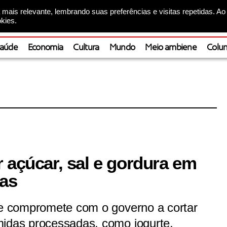
mais relevante, lembrando suas preferências e visitas repetidas. Ao
kies.
aúde
Economia
Cultura
Mundo
Meio ambiene
Colun
 açúcar, sal e gordura em
as
 se compromete com o governo a cortar
midas processadas, como iogurte,