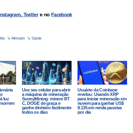
Instagram
,
Twitter
e no
Facebook
tria
Mercado
Saúde
ionária
Use seu celular para abrir
Usuário da Coinbase
 o
a máquina de mineração
revelou: Usando XRP
à luz
SunnyMining: minere BT
para iniciar mineração em
 morrem
C, DOGE de graça e
nuvem para ganhar US$
ganhe dinheiro facilmente
8.135 em renda passiva
todos os dias
por dia