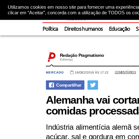
Utilizamos cookies em nosso site para fornecer uma experiência 
clicar em “Aceitar”, concorda com a utilização de TODOS os coo
Política
Direitos humanos
Educação
S
Redação Pragmatismo
Editor(a)
COMENTÁRIOS
MERCADO
19/DEZ/2018 ÀS 17:22
Alemanha vai cortar
comidas processad
Indústria alimentícia alemã
açúcar, sal e gordura em co