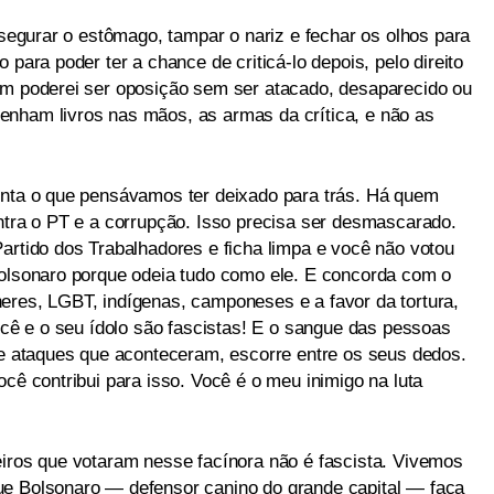
e segurar o estômago, tampar o nariz e fechar os olhos para
 para poder ter a chance de criticá-lo depois, pelo direito
em poderei ser oposição sem ser atacado, desaparecido ou
enham livros nas mãos, as armas da crítica, e não as
enta o que pensávamos ter deixado para trás. Há quem
ontra o PT e a corrupção. Isso precisa ser desmascarado.
artido dos Trabalhadores e ficha limpa e você não votou
Bolsonaro porque odeia tudo como ele. E concorda com o
eres, LGBT, indígenas, camponeses e a favor da tortura,
Você e o seu ídolo são fascistas! E o sangue das pessoas
 de ataques que aconteceram, escorre entre os seus dedos.
ocê contribui para isso. Você é o meu inimigo na luta
eiros que votaram nesse facínora não é fascista. Vivemos
ue Bolsonaro — defensor canino do grande capital — faça