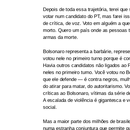
Depois de toda essa trajetória, terei qu
votar num candidato do PT, mas farei isso
de crítica, de voz. Voto em alguém a qu
morto. Quero um país onde as pessoas t
armas da morte.
Bolsonaro representa a barbárie, repres
votou nele no primeiro turno porque é c
Havia outros candidatos não ligados ao P
neles no primeiro turno. Você votou no 
que ele defende — é contra negros, mulh
do atirar para matar, do autoritarismo. 
críticas ao Bolsonaro, vítimas da série
A escalada de violência é gigantesca e v
social.
Mas a maior parte dos milhões de brasil
numa estranha conjuntura que permite q