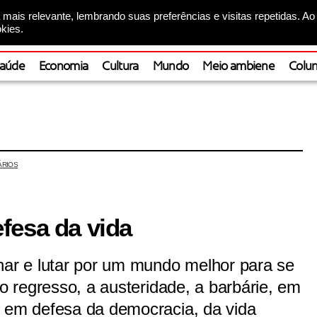
mais relevante, lembrando suas preferências e visitas repetidas. Ao
kies.
aúde
Economia
Cultura
Mundo
Meio ambiene
Colun
ÁRIOS
fesa da vida
har e lutar por um mundo melhor para se
 o regresso, a austeridade, a barbárie, em
, em defesa da democracia, da vida