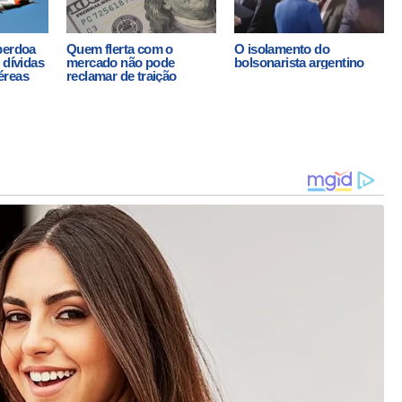
perdoa
Quem flerta com o
O isolamento do
 dívidas
mercado não pode
bolsonarista argentino
éreas
reclamar de traição