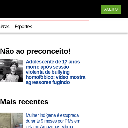
Siga nossas redes
ACEITO
Apoie
istas
Esportes
Não ao preconceito!
Adolescente de 17 anos
morre após sessão
violenta de bullying
homofóbico; vídeo mostra
agressores fugindo
Mais recentes
Mulher indígena é estuprada
durante 9 meses por PMs em
cela no Amazonas; vítima