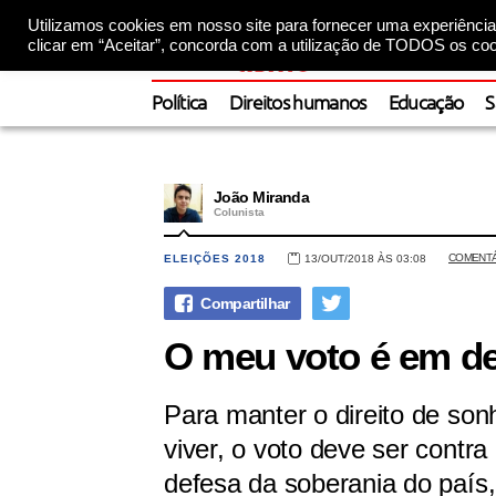
Utilizamos cookies em nosso site para fornecer uma experiência 
clicar em “Aceitar”, concorda com a utilização de TODOS os coo
Política
Direitos humanos
Educação
S
João Miranda
Colunista
COMENT
ELEIÇÕES 2018
13/OUT/2018 ÀS 03:08
O meu voto é em de
Para manter o direito de son
viver, o voto deve ser contra
defesa da soberania do país