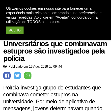
Utilizamos cookies em nosso site para fornecer uma
Apoie
experiência mais relevante, lembrando suas preferências e
visitas repetidas. Ao clicar em “Aceitar”, concorda com a
utilização de TODOS os cookies.
ACEITO
Mulheres violadas
Universitários que combinavam
estupros são investigados pela
polícia
Publicado em 16 Ago, 2018 às 09h44
Polícia investiga grupo de estudantes que
combinava cometer estupros na
universidade. Por meio de aplicativo de
mensagens, jovens determinavam quando