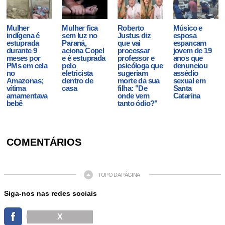
Mulher
Mulher fica
Roberto
Músico e
indígena é
sem luz no
Justus diz
esposa
estuprada
Paraná,
que vai
espancam
durante 9
aciona Copel
processar
jovem de 19
meses por
e é estuprada
professor e
anos que
PMs em cela
pelo
psicóloga que
denunciou
no
eletricista
sugeriam
assédio
Amazonas;
dentro de
morte da sua
sexual em
vítima
casa
filha: "De
Santa
amamentava
onde vem
Catarina
bebê
tanto ódio?"
COMENTÁRIOS
TOPO DA PÁGINA
Siga-nos nas redes sociais
X
FACEBOOK