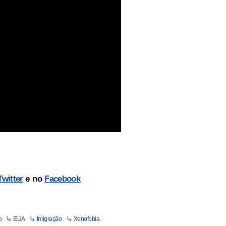
Twitter
e no
Facebook
p
EUA
Imigração
Xenofobia