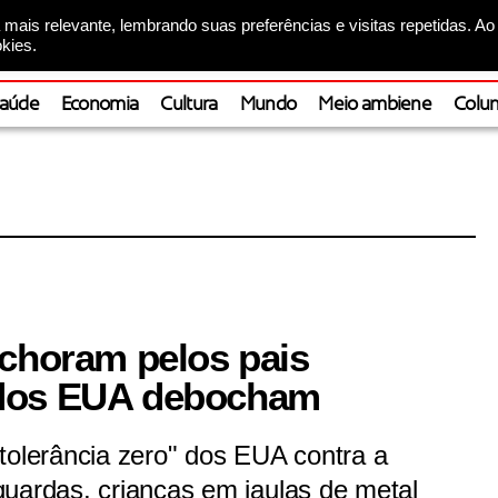
mais relevante, lembrando suas preferências e visitas repetidas. Ao
kies.
aúde
Economia
Cultura
Mundo
Meio ambiene
Colun
 choram pelos pais
 dos EUA debocham
tolerância zero" dos EUA contra a
guardas, crianças em jaulas de metal