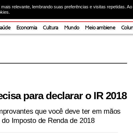
mais relevante, lembrando suas preferências e visitas repetidas. Ao
kies.
aúde
Economia
Cultura
Mundo
Meio ambiene
Colun
cisa para declarar o IR 2018
mprovantes que você deve ter em mãos
o do Imposto de Renda de 2018