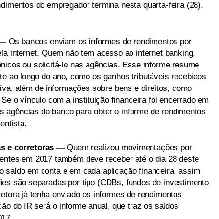
ndimentos do empregador termina nesta quarta-feira (28).
 —
Os bancos enviam os informes de rendimentos por
ela internet. Quem não tem acesso ao internet banking,
nicos ou solicitá-lo nas agências. Esse informe resume
nte ao longo do ano, como os ganhos tributáveis recebidos
siva, além de informações sobre bens e direitos, como
 Se o vínculo com a instituição financeira foi encerrado em
 agências do banco para obter o informe de rendimentos
entista.
as e corretoras —
Quem realizou movimentações por
dentes em 2017 também deve receber até o dia 28 deste
o saldo em conta e em cada aplicação financeira, assim
ões são separadas por tipo (CDBs, fundos de investimento
retora já tenha enviado os informes de rendimentos
ção do IR será o informe anual, que traz os saldos
017.