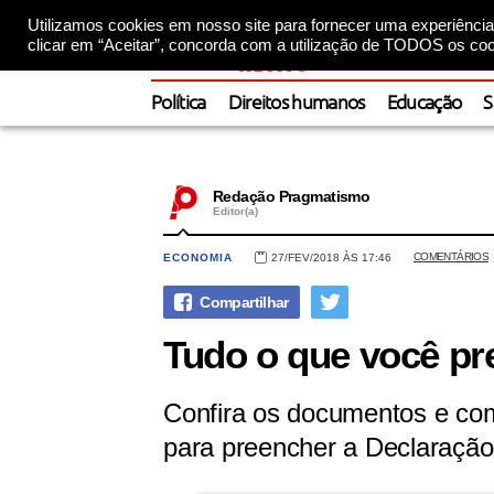
Utilizamos cookies em nosso site para fornecer uma experiência 
clicar em “Aceitar”, concorda com a utilização de TODOS os coo
Política
Direitos humanos
Educação
S
Redação Pragmatismo
Editor(a)
COMENTÁRIOS
ECONOMIA
27/FEV/2018 ÀS 17:46
Tudo o que você pre
Confira os documentos e co
para preencher a Declaraçã