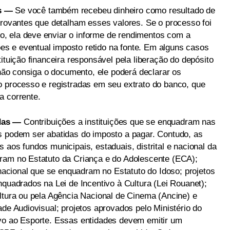
s —
Se você também recebeu dinheiro como resultado de
provantes que detalham esses valores. Se o processo foi
, ela deve enviar o informe de rendimentos com a
s e eventual imposto retido na fonte. Em alguns casos
ituição financeira responsável pela liberação do depósito
e não consiga o documento, ele poderá declarar os
o processo e registradas em seu extrato do banco, que
a corrente.
das —
Contribuições a instituições que se enquadram nas
s podem ser abatidas do imposto a pagar. Contudo, as
 aos fundos municipais, estaduais, distrital e nacional da
dram no Estatuto da Criança e do Adolescente (ECA);
e nacional que se enquadram no Estatuto do Idoso; projetos
nquadrados na Lei de Incentivo à Cultura (Lei Rouanet);
ultura ou pela Agência Nacional de Cinema (Ancine) e
ade Audiovisual; projetos aprovados pelo Ministério do
ivo ao Esporte. Essas entidades devem emitir um