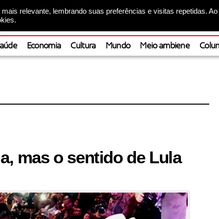
mais relevante, lembrando suas preferências e visitas repetidas. Ao
kies.
aúde
Economia
Cultura
Mundo
Meio ambiene
Colun
la, mas o sentido de Lula