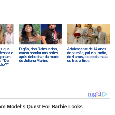
iz que
Digão, dos Raimundos,
Adolescente de 14 anos
fessor e
causa revolta nas redes
dopa mãe, pai e o irmão,
geriam
após debochar da morte
de 4 anos, e depois mata
a: "De
de Juliana Marins
os três a tiros
dio?"