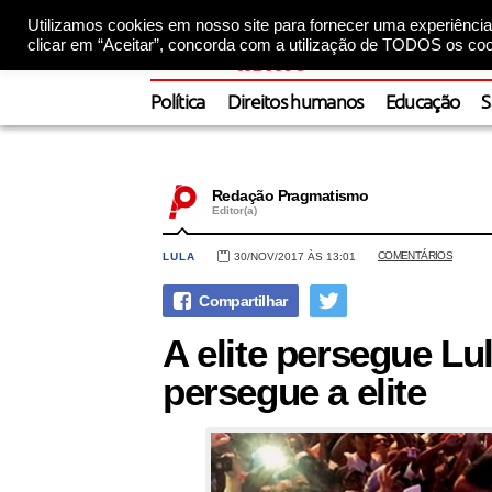
Utilizamos cookies em nosso site para fornecer uma experiência 
clicar em “Aceitar”, concorda com a utilização de TODOS os coo
Política
Direitos humanos
Educação
S
Redação Pragmatismo
Editor(a)
COMENTÁRIOS
LULA
30/NOV/2017 ÀS 13:01
A elite persegue Lu
persegue a elite