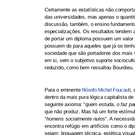
Certamente as estatísticas não comport
das universidades, mas apenas o quanti
discussão, também, o ensino fundamenta
especializações. Os resultados tendem 
de portar um diploma possuem um valor d
possuem do para aqueles que já os tenha
sociedade que são portadores dos mais 
em si, sem o subjetivo suporte sociocult
reduzido, como bem ressaltou Bourdieu.
Para o eminente
filósofo Michel Foucault
,
dentro da mais pura lógica capitalista d
seguinte axioma: “
quem estuda, o faz par
que não produz. Mas há um forte estímu
“
homens socialmente nulos
”. A necessi
encontra refúgio em artifícios como o dip
sejam: linguagem técnica, estética visual