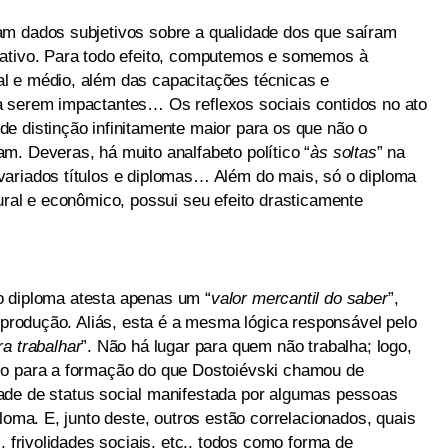
am dados subjetivos sobre a qualidade dos que saíram
tativo. Para todo efeito, computemos e somemos à
l e médio, além das capacitações técnicas e
a serem impactantes… Os reflexos sociais contidos no ato
e distinção infinitamente maior para os que não o
m. Deveras, há muito analfabeto político “
às soltas
” na
variados títulos e diplomas… Além do mais, só o diploma
ural e econômico, possui seu efeito drasticamente
 o diploma atesta apenas um “
valor mercantil do saber
”,
e produção. Aliás, esta é a mesma lógica responsável pelo
a trabalhar
”. Não há lugar para quem não trabalha; logo,
lo para a formação do que Dostoiévski chamou de
dade de status social manifestada por algumas pessoas
loma. E, junto deste, outros estão correlacionados, quais
, frivolidades sociais, etc., todos como forma de