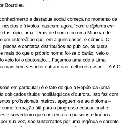
or Bourdieu.
reconhecimento e destaque social começa no momento da
, néscios e frívolos, nascem; agora “
com o diploma em
stetoscópio; uma Têmis de bronze ou uma Minerva de
 um estereótipo que, em alguns casos, é cômico. O
 placas e contatos distribuídos ao público, os quais
e mais do que o próprio nome: foi-se o barão, veio o
ó não veio foi o doutorado… Façamos uma ode à Lima
os mais bem vestidos entram nas melhores casas… Ah! O
oas em particular) é o fato de que a República (uma
 cobiçados títulos nobiliárquicos d’outrora. Isto faz com
tos profissionais inteiros, apeguem-se ao diploma –
 como formação útil para o progresso educacional e
 neste sorvedouro que nascem os repulsivos e finórios
 por sua vez, são sustentados por uma ingênua e carente