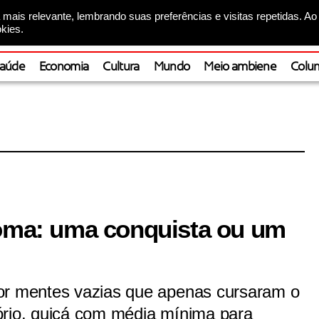
mais relevante, lembrando suas preferências e visitas repetidas. Ao
kies.
aúde
Economia
Cultura
Mundo
Meio ambiene
Colun
loma: uma conquista ou um
or mentes vazias que apenas cursaram o
ório, quiçá com média mínima para