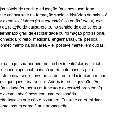
jos níveis de renda e educação (que possuem forte
ese encontra-se na formação social e histórica do país – é
r exemplo, “
fulano (a) é estudado
” ou então “
ele (a) tem
da relação de causa-efeito, no sentido de que se esta
erminado grau de escolaridade ou formação profissional,
onhecida (direito, medicina, engenharias), tal pessoa
conhecimento na sua área – e, possivelmente, em outras.
ma, logo, sou portador de conhecimento/status social
 o segundo opcional, pois há quem opte apenas pela
ue isto possa ser, é, mesmo assim, um reducionismo míope
a que questiona-se isto. Ademais, os leigos não têm
fatalidade (ou seria um funesto e execrável problema?),
de algum saber
” possuem uma necessária
ação àqueles que não o possuem. Trata-se da humildade
mento, assim como à sua propagação.