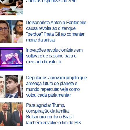
apostas esportivas do zero
Bolsonarista Antonia Fontenelle
causa revolta ao dizer que
"perdoa" Preta Gil ao comentar
morte da artista
Inovações revolucionárias em
software de cassino para o
mercado brasileiro
Deputados aprovam projeto que
ameaça futuro do planeta e
mundo repercute; veja como
votou cada parlamentar
Para agradar Trump,
conspiração da família
Bolsonaro contra o Brasil
também envolve o fim do PIX