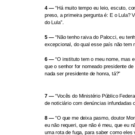
4 —
“Há muito tempo eu leio, escuto, c
preso, a primeira pergunta é: E o Lula?
do Lula”.
5 —
“Não tenho raiva do Palocci, eu tenh
excepcional, do qual esse país não tem 
6 —
“O instituto tem o meu nome, mas eu
que o senhor for nomeado presidente de 
nada ser presidente de honra, tá?”
7 —
“Vocês do Ministério Público Federa
de noticiário com denúncias infundadas c
8 —
“O que me deixa pasmo, doutor Moro
eu não requeri, que não é meu, que eu n
uma rota de fuga, para saber como eles