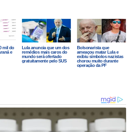
0 mil do
Lula anuncia que um dos
Bolsonarista que
araná e
remédios mais caros do
ameaçou matar Lula e
mundo será ofertado
exibiu símbolos nazistas
gratuitamente pelo SUS
chorou muito durante
operação da PF