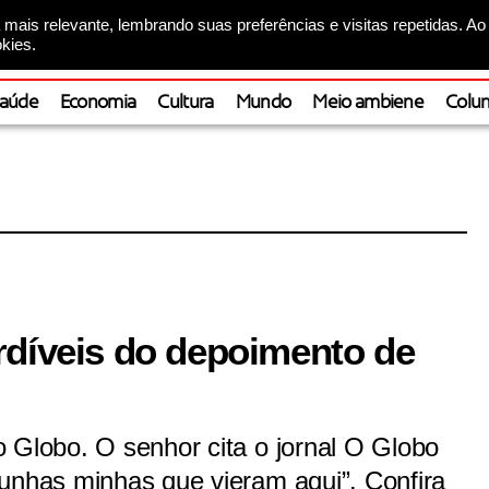
mais relevante, lembrando suas preferências e visitas repetidas. Ao
kies.
aúde
Economia
Cultura
Mundo
Meio ambiene
Colun
rdíveis do depoimento de
 Globo. O senhor cita o jornal O Globo
munhas minhas que vieram aqui”. Confira