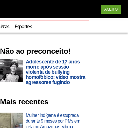
Siga nossas redes
ACEITO
Apoie
istas
Esportes
Não ao preconceito!
Adolescente de 17 anos
morre após sessão
violenta de bullying
homofóbico; vídeo mostra
agressores fugindo
Mais recentes
Mulher indígena é estuprada
durante 9 meses por PMs em
cela no Amazonas; vítima