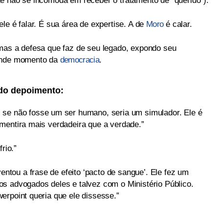
e não se incomoda em receber o tratamento de “querido”).
le é falar. É sua área de expertise. A de
Moro
é calar.
mas a defesa que faz de seu legado, expondo seu
rande momento da
democracia
.
 do depoimento:
 se não fosse um ser humano, seria um simulador. Ele é
mentira mais verdadeira que a verdade.”
rio.”
ventou a frase de efeito ‘pacto de sangue’. Ele fez um
s advogados deles e talvez com o Ministério Público.
erpoint queria que ele dissesse.”