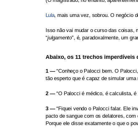
(O magistrado, no entanto, aparentement
Lula
, mais uma vez, sobrou. O negócio de
Isso não vai mudar o curso das coisas, 
“
julgamento
”, é, paradoxalmente, um g
Abaixo, os 11 trechos imperdíveis
1 —
“Conheço o Palocci bem. O Palocci,
tão esperto que é capaz de simular uma 
2 —
“O Palocci é médico, é calculista, é f
3 —
“Fiquei vendo o Palocci falar. Ele in
pacto de sangue com os delatores, com o
Porque ele disse exatamente o que o pow