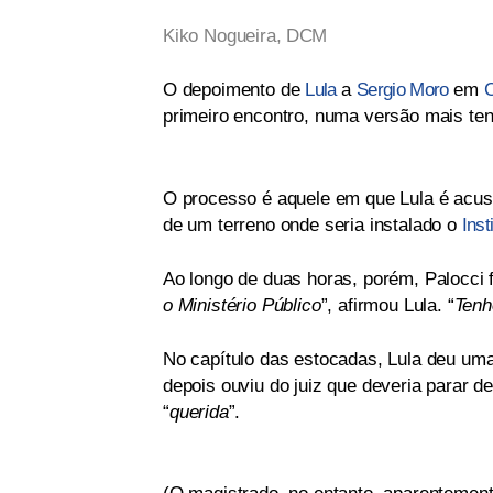
Kiko Nogueira,
DCM
O depoimento de
Lula
a
Sergio Moro
em
C
primeiro encontro, numa versão mais ten
O processo é aquele em que Lula é acus
de um terreno onde seria instalado o
Inst
Ao longo de duas horas, porém, Palocci fo
o Ministério Público
”, afirmou Lula. “
Tenh
No capítulo das estocadas, Lula deu uma
depois ouviu do juiz que deveria parar 
“
querida
”.