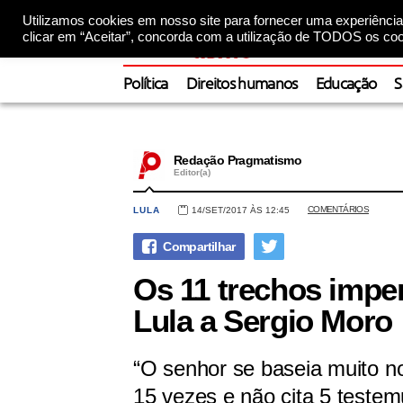
Utilizamos cookies em nosso site para fornecer uma experiência 
clicar em “Aceitar”, concorda com a utilização de TODOS os coo
Política
Direitos humanos
Educação
S
Redação Pragmatismo
Editor(a)
COMENTÁRIOS
LULA
14/SET/2017 ÀS 12:45
Os 11 trechos impe
Lula a Sergio Moro
“O senhor se baseia muito no
15 vezes e não cita 5 teste