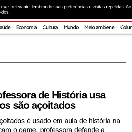
mais relevante, lembrando suas preferências e visitas repetidas. Ao
kies.
aúde
Economia
Cultura
Mundo
Meio ambiene
Colun
ofessora de História usa
os são açoitados
oitados é usado em aula de história na
cam o game, professora defende a