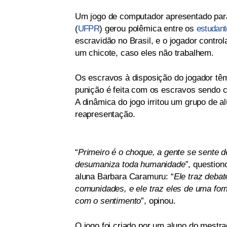
Um jogo de computador apresentado para
(
UFPR
) gerou polêmica entre os
estudant
escravidão no Brasil, e o jogador contr
um chicote, caso eles não trabalhem.
Os escravos à disposição do jogador têm
punição é feita com os escravos sendo c
A dinâmica do jogo irritou um grupo de al
reapresentação.
“
Primeiro é o choque, a gente se sente
desumaniza toda humanidade
”, questio
aluna Barbara Caramuru: “
Ele traz deba
comunidades, e ele traz eles de uma for
com o sentimento
”, opinou.
O jogo foi criado por um aluno do mestr