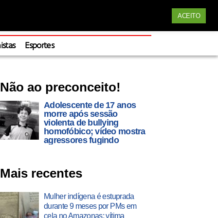
Siga nossas redes
ACEITO
Apoie
istas
Esportes
Não ao preconceito!
Adolescente de 17 anos
morre após sessão
violenta de bullying
homofóbico; vídeo mostra
agressores fugindo
Mais recentes
Mulher indígena é estuprada
durante 9 meses por PMs em
cela no Amazonas; vítima