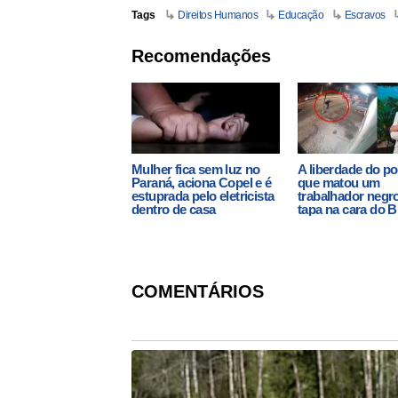
Tags
Direitos Humanos
Educação
Escravos
Recomendações
Mulher fica sem luz no
A liberdade do pol
Paraná, aciona Copel e é
que matou um
estuprada pelo eletricista
trabalhador negr
dentro de casa
tapa na cara do B
COMENTÁRIOS