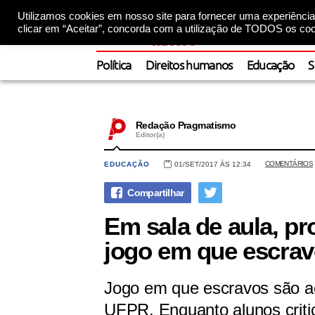
Utilizamos cookies em nosso site para fornecer uma experiência 
clicar em “Aceitar”, concorda com a utilização de TODOS os coo
Política
Direitos humanos
Educação
S
Redação Pragmatismo
Editor(a)
COMENTÁRIOS
EDUCAÇÃO
01/SET/2017 ÀS 12:34
Em sala de aula, pr
jogo em que escrav
Jogo em que escravos são aç
UFPR. Enquanto alunos criti