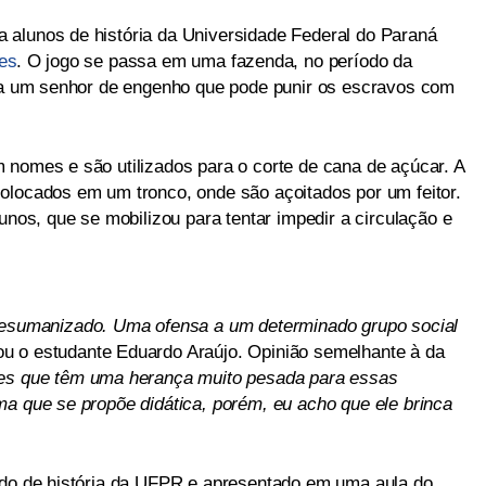
 alunos de história da Universidade Federal do Paraná
es
. O jogo se passa em uma fazenda, no período da
ola um senhor de engenho que pode punir os escravos com
 nomes e são utilizados para o corte de cana de açúcar. A
olocados em um tronco, onde são açoitados por um feitor.
unos, que se mobilizou para tentar impedir a circulação e
 desumanizado. Uma ofensa a um determinado grupo social
nou o estudante Eduardo Araújo. Opinião semelhante à da
tes que têm uma herança muito pesada para essas
ma que se propõe didática, porém, eu acho que ele brinca
ado de história da UFPR e apresentado em uma aula do