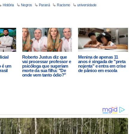
História
Negros
Paraná
Racismo
universidade
icial
Roberto Justus diz que
Menina de apenas 11
vai processar professor e
anos é xingada de "preta
o é um
psicóloga que sugeriam
nojenta" e entra em crise
rasil
morte da sua filha: "De
de pânico em escola
onde vem tanto ódio?"