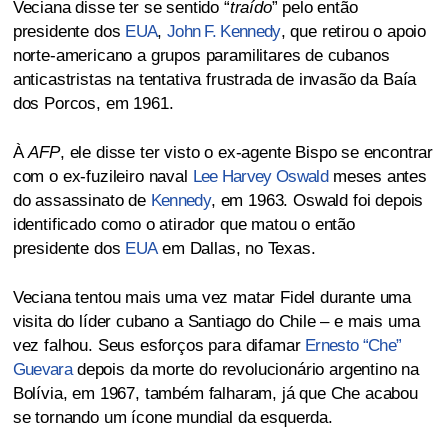
Veciana disse ter se sentido “
traído
” pelo então
presidente dos
EUA
,
John F. Kennedy
, que retirou o apoio
norte-americano a grupos paramilitares de cubanos
anticastristas na tentativa frustrada de invasão da Baía
dos Porcos, em 1961.
À
AFP
, ele disse ter visto o ex-agente Bispo se encontrar
com o ex-fuzileiro naval
Lee Harvey Oswald
meses antes
do assassinato de
Kennedy
, em 1963. Oswald foi depois
identificado como o atirador que matou o então
presidente dos
EUA
em Dallas, no Texas.
Veciana tentou mais uma vez matar Fidel durante uma
visita do líder cubano a Santiago do Chile – e mais uma
vez falhou. Seus esforços para difamar
Ernesto “Che”
Guevara
depois da morte do revolucionário argentino na
Bolívia, em 1967, também falharam, já que Che acabou
se tornando um ícone mundial da esquerda.