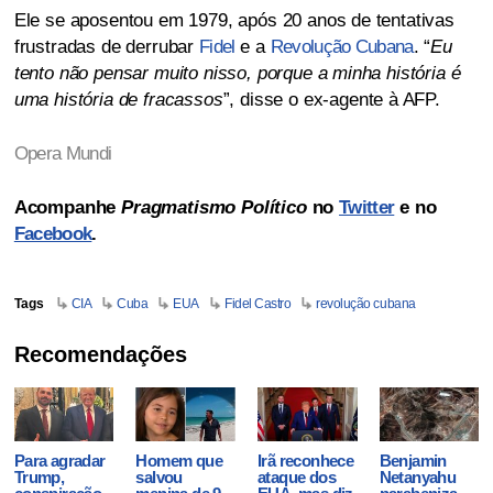
Ele se aposentou em 1979, após 20 anos de tentativas
frustradas de derrubar
Fidel
e a
Revolução Cubana
. “
Eu
tento não pensar muito nisso, porque a minha história é
uma história de fracassos
”, disse o ex-agente à AFP.
Opera Mundi
Acompanhe
Pragmatismo Político
no
Twitter
e no
Facebook
.
Tags
CIA
Cuba
EUA
Fidel Castro
revolução cubana
Recomendações
Para agradar
Homem que
Irã reconhece
Benjamin
Trump,
salvou
ataque dos
Netanyahu