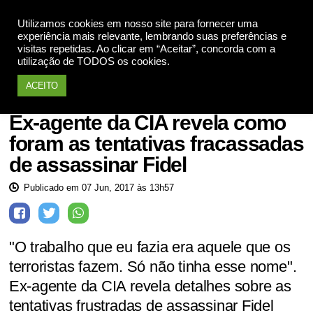
Utilizamos cookies em nosso site para fornecer uma
Apoie
experiência mais relevante, lembrando suas preferências e
visitas repetidas. Ao clicar em “Aceitar”, concorda com a
utilização de TODOS os cookies.
ACEITO
Cuba
Ex-agente da CIA revela como
foram as tentativas fracassadas
de assassinar Fidel
Publicado em 07 Jun, 2017 às 13h57
"O trabalho que eu fazia era aquele que os
terroristas fazem. Só não tinha esse nome".
Ex-agente da CIA revela detalhes sobre as
tentativas frustradas de assassinar Fidel